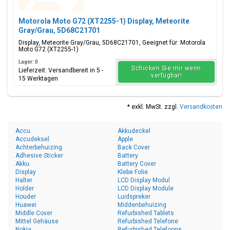
Motorola Moto G72 (XT2255-1) Display, Meteorite
Gray/Grau, 5D68C21701
Display, Meteorite Gray/Grau, 5D68C21701, Geeignet für: Motorola
Moto G72 (XT2255-1)
Lager: 0
Schicken Sie mir wenn
Lieferzeit: Versandbereit in 5 -
verfügbar!
15 Werktagen
* exkl. MwSt. zzgl.
Versandkosten
Accu
Akkudeckel
Accudeksel
Apple
Achterbehuizing
Back Cover
Adhesive Sticker
Battery
Akku
Battery Cover
Display
Klebe Folie
Halter
LCD Display Modul
Holder
LCD Display Module
Houder
Luidspreker
Huawei
Middenbehuizing
Middle Cover
Refurbished Tablets
Mittel Gehäuse
Refurbished Telefone
Nokia
Refurbished Telefoons