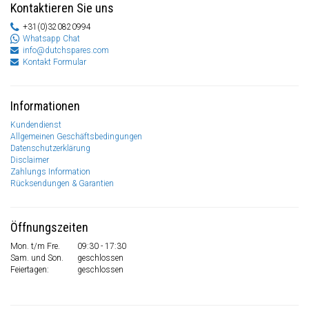
Kontaktieren Sie uns
+31(0)320820994
Whatsapp Chat
info@dutchspares.com
Kontakt Formular
Informationen
Kundendienst
Allgemeinen Geschäftsbedingungen
Datenschutzerklärung
Disclaimer
Zahlungs Information
Rücksendungen & Garantien
Öffnungszeiten
Mon. t/m Fre.
09:30 - 17:30
Sam. und Son.
geschlossen
Feiertagen:
geschlossen