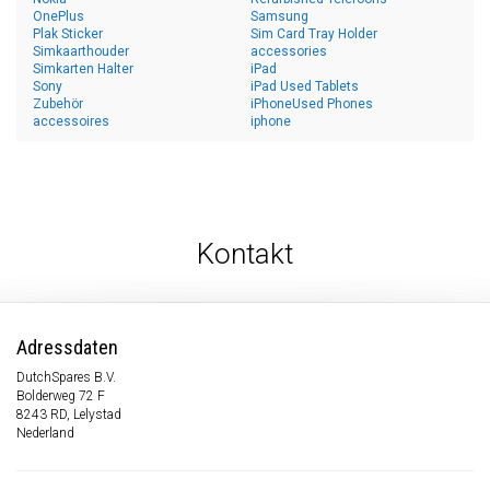
OnePlus
Samsung
Plak Sticker
Sim Card Tray Holder
Simkaarthouder
accessories
Simkarten Halter
iPad
Sony
iPad Used Tablets
Zubehör
iPhoneUsed Phones
accessoires
iphone
Kontakt
Adressdaten
DutchSpares B.V.
Bolderweg 72 F
8243 RD, Lelystad
Nederland