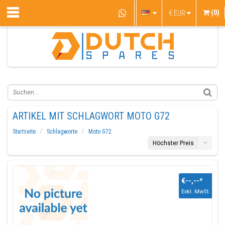
(0)
€
EUR
ARTIKEL MIT SCHLAGWORT MOTO G72
Startseite
Schlagworte
Moto G72
Höchster Preis
€--,--
*
Exkl. MwSt.