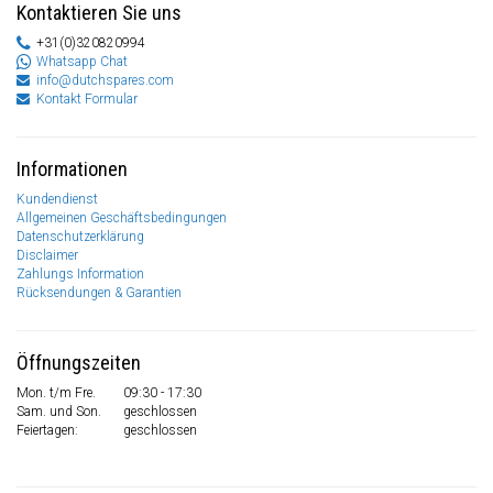
Kontaktieren Sie uns
+31(0)320820994
Whatsapp Chat
info@dutchspares.com
Kontakt Formular
Informationen
Kundendienst
Allgemeinen Geschäftsbedingungen
Datenschutzerklärung
Disclaimer
Zahlungs Information
Rücksendungen & Garantien
Öffnungszeiten
Mon. t/m Fre.
09:30 - 17:30
Sam. und Son.
geschlossen
Feiertagen:
geschlossen