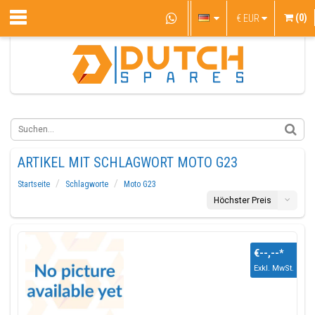
(0)
€
EUR
ARTIKEL MIT SCHLAGWORT MOTO G23
Startseite
Schlagworte
Moto G23
Höchster Preis
€--,--
*
Exkl. MwSt.