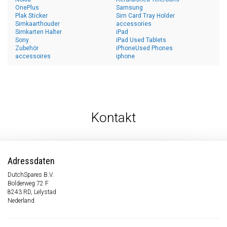
OnePlus
Samsung
Plak Sticker
Sim Card Tray Holder
Simkaarthouder
accessories
Simkarten Halter
iPad
Sony
iPad Used Tablets
Zubehör
iPhoneUsed Phones
accessoires
iphone
Kontakt
Adressdaten
DutchSpares B.V.
Bolderweg 72 F
8243 RD, Lelystad
Nederland