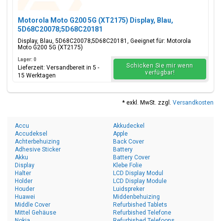
Motorola Moto G200 5G (XT2175) Display, Blau,
5D68C20078;5D68C20181
Display, Blau, 5D68C20078;5D68C20181, Geeignet für: Motorola
Moto G200 5G (XT2175)
Lager: 0
Schicken Sie mir wenn
Lieferzeit: Versandbereit in 5 -
verfügbar!
15 Werktagen
* exkl. MwSt. zzgl.
Versandkosten
Accu
Akkudeckel
Accudeksel
Apple
Achterbehuizing
Back Cover
Adhesive Sticker
Battery
Akku
Battery Cover
Display
Klebe Folie
Halter
LCD Display Modul
Holder
LCD Display Module
Houder
Luidspreker
Huawei
Middenbehuizing
Middle Cover
Refurbished Tablets
Mittel Gehäuse
Refurbished Telefone
Nokia
Refurbished Telefoons