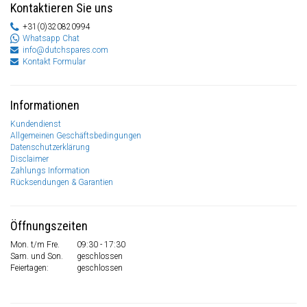
Kontaktieren Sie uns
+31(0)320820994
Whatsapp Chat
info@dutchspares.com
Kontakt Formular
Informationen
Kundendienst
Allgemeinen Geschäftsbedingungen
Datenschutzerklärung
Disclaimer
Zahlungs Information
Rücksendungen & Garantien
Öffnungszeiten
Mon. t/m Fre.
09:30 - 17:30
Sam. und Son.
geschlossen
Feiertagen:
geschlossen