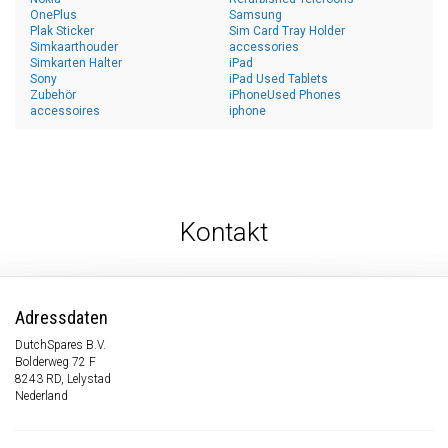
OnePlus
Samsung
Plak Sticker
Sim Card Tray Holder
Simkaarthouder
accessories
Simkarten Halter
iPad
Sony
iPad Used Tablets
Zubehör
iPhoneUsed Phones
accessoires
iphone
Kontakt
Adressdaten
DutchSpares B.V.
Bolderweg 72 F
8243 RD, Lelystad
Nederland