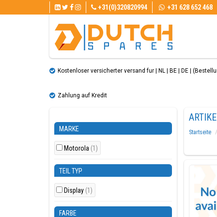
+31(0)320820994
+31 628 652 468
Kostenloser versicherter versand fur | NL | BE | DE | (Bestellun
Zahlung auf Kredit
ARTIK
MARKE
Startseite
Motorola
(1)
TEIL TYP
Display
(1)
FARBE