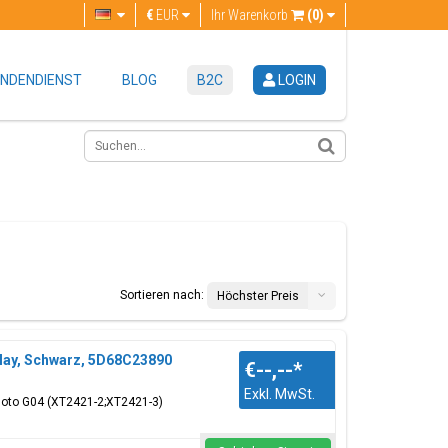
€
EUR
Ihr Warenkorb
(0)
NDENDIENST
BLOG
B2C
LOGIN
Sortieren nach:
Höchster Preis
lay, Schwarz, 5D68C23890
€--,--
*
Exkl. MwSt.
Moto G04 (XT2421-2;XT2421-3)