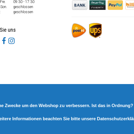
Fre.
09:30 - 17:30
 Son.
geschlossen
:
geschlossen
Sie uns
rne Zwecke um den Webshop zu verbessern. Ist das in Ordnung
eitere Informationen beachten Sie bitte unsere Datenschutzerklä
© Copyright 2026 DutchSpares B.V. - Design by
Webdinge.nl
DutchSpares B.V. word beoordeeld met
:
9,9
/
10
(
2541
Bewertungen) bij
Kiyoh.nl