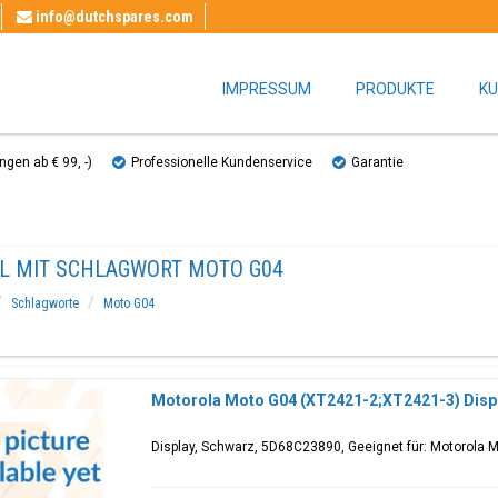
info@dutchspares.com
IMPRESSUM
PRODUKTE
KU
gen ab € 99, ​​-)
Professionelle Kundenservice
Garantie
EL MIT SCHLAGWORT MOTO G04
Schlagworte
Moto G04
Motorola Moto G04 (XT2421-2;XT2421-3) Disp
Display, Schwarz, 5D68C23890, Geeignet für: Motorola 