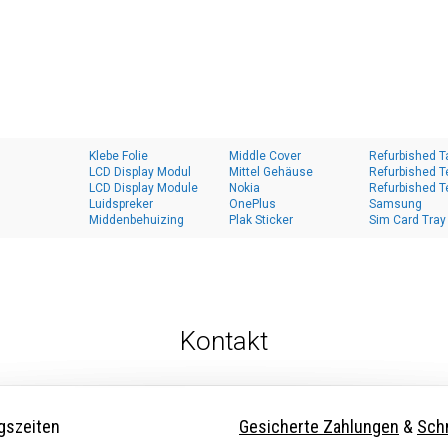
Klebe Folie
Middle Cover
Refurbished T
LCD Display Modul
Mittel Gehäuse
Refurbished T
LCD Display Module
Nokia
Refurbished T
Luidspreker
OnePlus
Samsung
Middenbehuizing
Plak Sticker
Sim Card Tray
Kontakt
gszeiten
Gesicherte Zahlungen
&
Schn