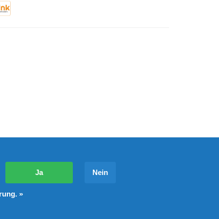
?
Ja
Nein
rung. »