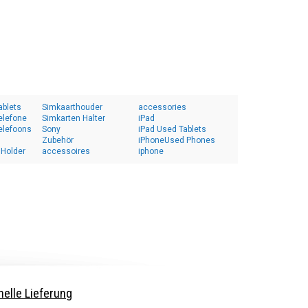
ablets
Simkaarthouder
accessories
elefone
Simkarten Halter
iPad
elefoons
Sony
iPad Used Tablets
Zubehör
iPhoneUsed Phones
 Holder
accessoires
iphone
elle Lieferung