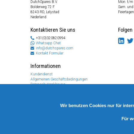
DutchSpares B.V.
Mon. t/m 
Bolderweg 72 F
Sam. und
8243 RD, Lelystad
Feiertagen
Nederland
Kontaktieren Sie uns
Folgen 
+31(0)320820994
Whatsapp Chat
info@dutchspares.com
Kontakt Formular
Informationen
Kundendienst
Allgemeinen Geschäftsbedingungen
Datenschutzerklärung
Disclaimer
Zahlungs Information
Rücksendungen & Garantien
Wir benutzen Cookies nur für inte
Für w