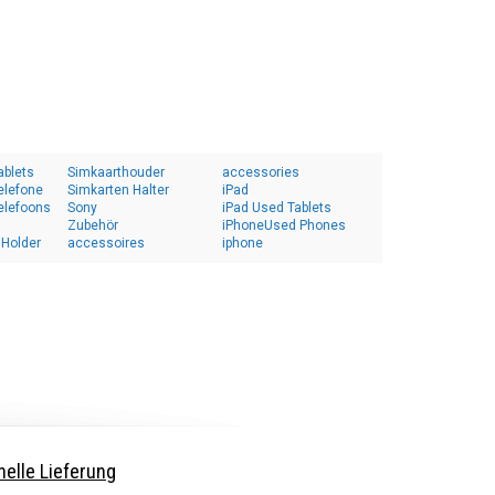
ablets
Simkaarthouder
accessories
elefone
Simkarten Halter
iPad
elefoons
Sony
iPad Used Tablets
Zubehör
iPhoneUsed Phones
 Holder
accessoires
iphone
elle Lieferung