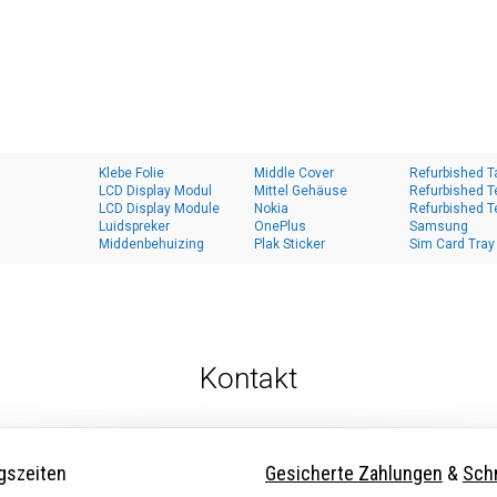
Klebe Folie
Middle Cover
Refurbished T
LCD Display Modul
Mittel Gehäuse
Refurbished T
LCD Display Module
Nokia
Refurbished T
Luidspreker
OnePlus
Samsung
Middenbehuizing
Plak Sticker
Sim Card Tray
Kontakt
gszeiten
Gesicherte Zahlungen
&
Schn