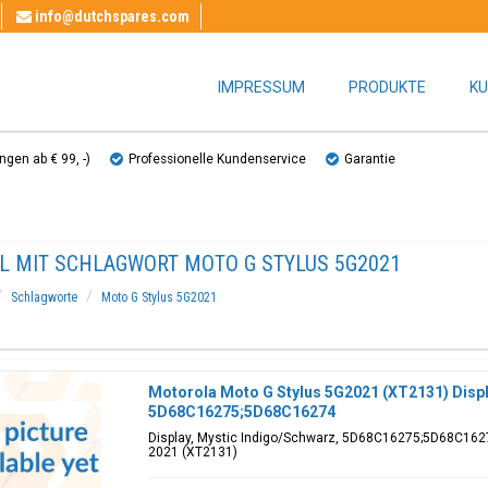
info@dutchspares.com
IMPRESSUM
PRODUKTE
KU
gen ab € 99, ​​-)
Professionelle Kundenservice
Garantie
EL MIT SCHLAGWORT MOTO G STYLUS 5G2021
Schlagworte
Moto G Stylus 5G2021
Motorola Moto G Stylus 5G2021 (XT2131) Displ
5D68C16275;5D68C16274
Display, Mystic Indigo/Schwarz, 5D68C16275;5D68C16274
2021 (XT2131)