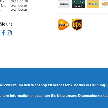
Fre.
09:30 - 17:30
 Son.
geschlossen
:
geschlossen
Sie uns
rne Zwecke um den Webshop zu verbessern. Ist das in Ordnung
eitere Informationen beachten Sie bitte unsere Datenschutzerklä
© Copyright 2026 DutchSpares B.V. - Design by
Webdinge.nl
DutchSpares B.V. word beoordeeld met
:
9,9
/
10
(
2541
Bewertungen) bij
Kiyoh.nl