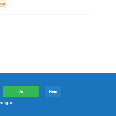
?
Ja
Nein
rung. »