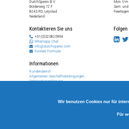
DutchSpares B.V.
Mon. t/m 
Bolderweg 72 F
Sam. und
8243 RD, Lelystad
Feiertagen
Nederland
Kontaktieren Sie uns
Folgen 
+31(0)320820994
Whatsapp Chat
info@dutchspares.com
Kontakt Formular
Informationen
Kundendienst
Allgemeinen Geschäftsbedingungen
Datenschutzerklärung
Disclaimer
Zahlungs Information
Rücksendungen & Garantien
Wir benutzen Cookies nur für inte
Für w