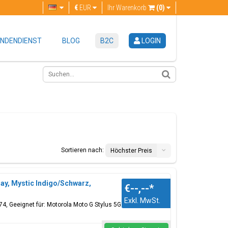
€
EUR
Ihr Warenkorb
(0)
NDENDIENST
BLOG
B2C
LOGIN
Sortieren nach:
Höchster Preis
ay, Mystic Indigo/Schwarz,
€--,--
*
Exkl. MwSt.
, Geeignet für: Motorola Moto G Stylus 5G