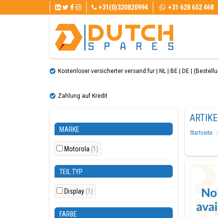
+31(0)320820994
+31 628 652 468
Kostenloser versicherter versand fur | NL | BE | DE | (Bestellun
Zahlung auf Kredit
ARTIK
MARKE
Startseite
Motorola
(1)
TEIL TYP
Display
(1)
FARBE