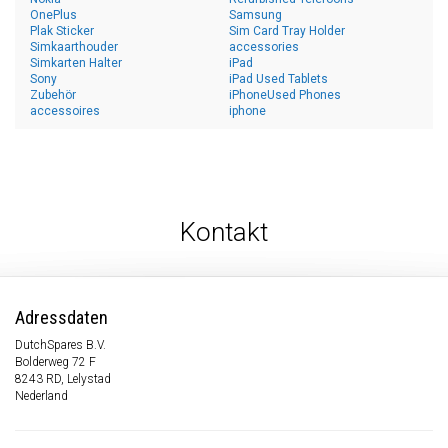
OnePlus
Samsung
Plak Sticker
Sim Card Tray Holder
Simkaarthouder
accessories
Simkarten Halter
iPad
Sony
iPad Used Tablets
Zubehör
iPhoneUsed Phones
accessoires
iphone
Kontakt
Adressdaten
DutchSpares B.V.
Bolderweg 72 F
8243 RD, Lelystad
Nederland