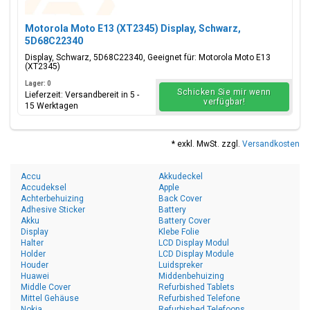
Motorola Moto E13 (XT2345) Display, Schwarz,
5D68C22340
Display, Schwarz, 5D68C22340, Geeignet für: Motorola Moto E13
(XT2345)
Lager: 0
Schicken Sie mir wenn
Lieferzeit: Versandbereit in 5 -
verfügbar!
15 Werktagen
* exkl. MwSt. zzgl.
Versandkosten
Accu
Akkudeckel
Accudeksel
Apple
Achterbehuizing
Back Cover
Adhesive Sticker
Battery
Akku
Battery Cover
Display
Klebe Folie
Halter
LCD Display Modul
Holder
LCD Display Module
Houder
Luidspreker
Huawei
Middenbehuizing
Middle Cover
Refurbished Tablets
Mittel Gehäuse
Refurbished Telefone
Nokia
Refurbished Telefoons