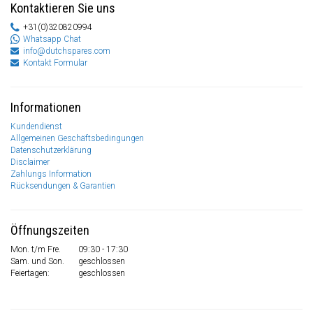
Kontaktieren Sie uns
+31(0)320820994
Whatsapp Chat
info@dutchspares.com
Kontakt Formular
Informationen
Kundendienst
Allgemeinen Geschäftsbedingungen
Datenschutzerklärung
Disclaimer
Zahlungs Information
Rücksendungen & Garantien
Öffnungszeiten
Mon. t/m Fre.
09:30 - 17:30
Sam. und Son.
geschlossen
Feiertagen:
geschlossen