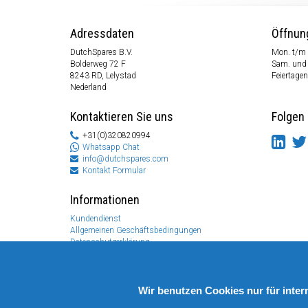
Adressdaten
Öffnun
DutchSpares B.V.
Mon. t/m 
Bolderweg 72 F
Sam. und
8243 RD, Lelystad
Feiertagen
Nederland
Kontaktieren Sie uns
Folgen 
+31(0)320820994
Whatsapp Chat
info@dutchspares.com
Kontakt Formular
Informationen
Kundendienst
Allgemeinen Geschäftsbedingungen
Datenschutzerklärung
Disclaimer
Zahlungs Information
Rücksendungen & Garantien
Wir benutzen Cookies nur für inte