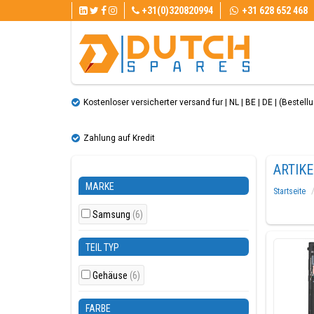
+31(0)320820994
+31 628 652 468
Kostenloser versicherter versand fur | NL | BE | DE | (Bestellun
Zahlung auf Kredit
ARTIKE
MARKE
Startseite
Samsung
(6)
TEIL TYP
Gehäuse
(6)
FARBE