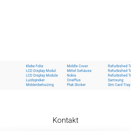
Klebe Folie
Middle Cover
Refurbished T
LCD Display Modul
Mittel Gehäuse
Refurbished T
LCD Display Module
Nokia
Refurbished T
Luidspreker
OnePlus
Samsung
Middenbehuizing
Plak Sticker
Sim Card Tray
Kontakt