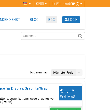
€
EUR
Ihr Warenkorb
(0)
NDENDIENST
BLOG
B2C
LOGIN
Sortieren nach:
Höchster Preis
e für Display, Graphite/Grau,
€--,--
*
Exkl. MwSt.
 buttons, power buttons, several adhesive,
a (S918B)