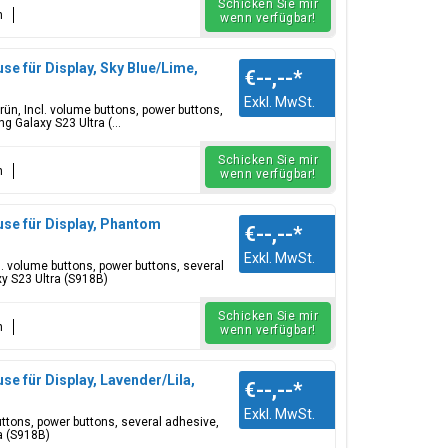
Schicken Sie mir
n
wenn verfügbar!
e für Display, Sky Blue/Lime,
€--,--
*
Exkl. MwSt.
grün, Incl. volume buttons, power buttons,
 Galaxy S23 Ultra (...
Schicken Sie mir
n
wenn verfügbar!
se für Display, Phantom
€--,--
*
Exkl. MwSt.
l. volume buttons, power buttons, several
y S23 Ultra (S918B)
Schicken Sie mir
n
wenn verfügbar!
e für Display, Lavender/Lila,
€--,--
*
Exkl. MwSt.
buttons, power buttons, several adhesive,
a (S918B)