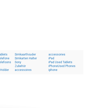
ablets
Simkaarthouder
accessories
elefone
Simkarten Halter
iPad
elefoons
Sony
iPad Used Tablets
Zubehör
iPhoneUsed Phones
 Holder
accessoires
iphone