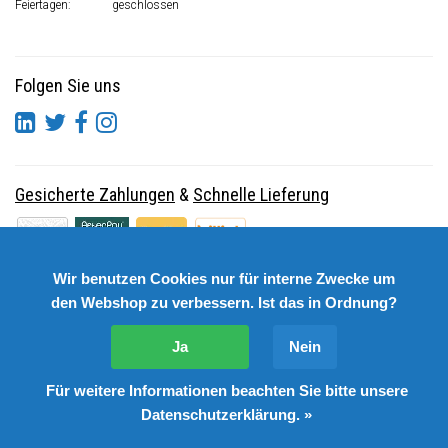
Feiertagen:
geschlossen
Folgen Sie uns
Gesicherte Zahlungen
&
Schnelle Lieferung
Wir benutzen Cookies nur für interne Zwecke um
den Webshop zu verbessern. Ist das in Ordnung?
Ja
Nein
Für weitere Informationen beachten Sie bitte unsere
© Copyright 2026 DutchSpares B.V. - Design by
Webdinge.nl
Datenschutzerklärung. »
DutchSpares B.V. word beoordeeld met
:
9,9
/
10
(
2541
Bewertungen) bij
Kiyoh.nl