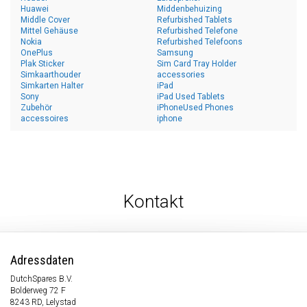
Huawei
Middenbehuizing
Middle Cover
Refurbished Tablets
Mittel Gehäuse
Refurbished Telefone
Nokia
Refurbished Telefoons
OnePlus
Samsung
Plak Sticker
Sim Card Tray Holder
Simkaarthouder
accessories
Simkarten Halter
iPad
Sony
iPad Used Tablets
Zubehör
iPhoneUsed Phones
accessoires
iphone
Kontakt
Adressdaten
DutchSpares B.V.
Bolderweg 72 F
8243 RD, Lelystad