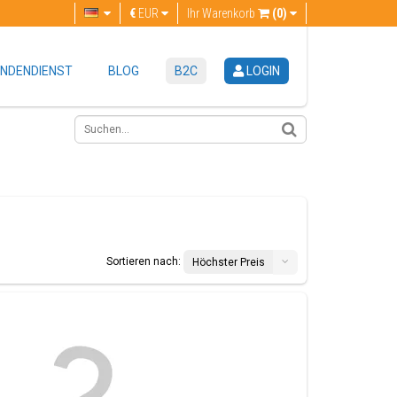
€
EUR
Ihr Warenkorb
(0)
NDENDIENST
BLOG
B2C
LOGIN
Sortieren nach:
Höchster Preis