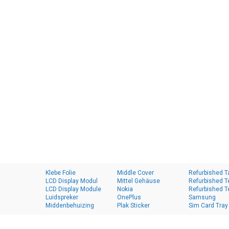
Klebe Folie
Middle Cover
Refurbished T
LCD Display Modul
Mittel Gehäuse
Refurbished T
LCD Display Module
Nokia
Refurbished T
Luidspreker
OnePlus
Samsung
Middenbehuizing
Plak Sticker
Sim Card Tray