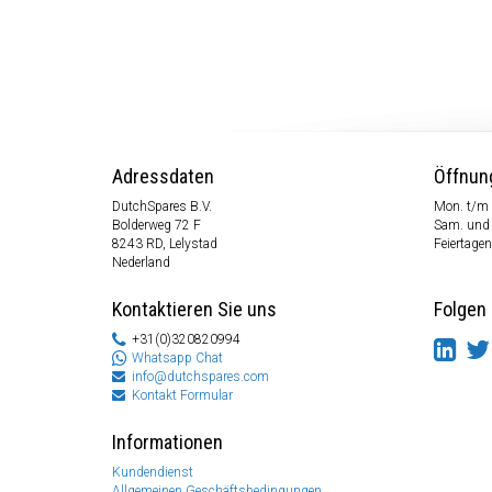
Adressdaten
Öffnun
DutchSpares B.V.
Mon. t/m 
Bolderweg 72 F
Sam. und
8243 RD, Lelystad
Feiertagen
Nederland
Kontaktieren Sie uns
Folgen 
+31(0)320820994
Whatsapp Chat
info@dutchspares.com
Kontakt Formular
Informationen
Kundendienst
Allgemeinen Geschäftsbedingungen