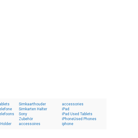
ablets
Simkaarthouder
accessories
elefone
Simkarten Halter
iPad
elefoons
Sony
iPad Used Tablets
Zubehör
iPhoneUsed Phones
 Holder
accessoires
iphone