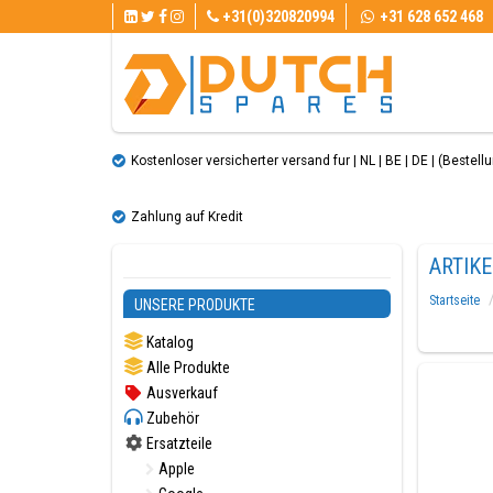
+31(0)320820994
+31 628 652 468
Kostenloser versicherter versand fur | NL | BE | DE | (Bestellun
Zahlung auf Kredit
ARTIK
Startseite
UNSERE PRODUKTE
Katalog
Alle Produkte
Ausverkauf
Zubehör
Ersatzteile
Apple