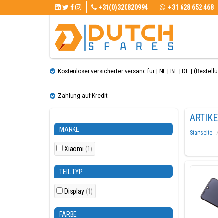
+31(0)320820994
+31 628 652 468
Kostenloser versicherter versand fur | NL | BE | DE | (Bestellun
Zahlung auf Kredit
ARTIK
MARKE
Startseite
Xiaomi
(1)
TEIL TYP
Display
(1)
FARBE