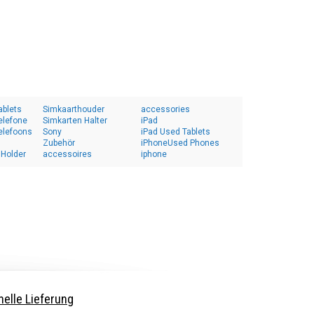
ablets
Simkaarthouder
accessories
elefone
Simkarten Halter
iPad
elefoons
Sony
iPad Used Tablets
Zubehör
iPhoneUsed Phones
 Holder
accessoires
iphone
elle Lieferung