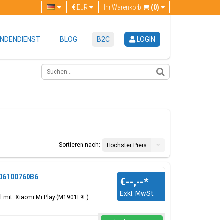
€
EUR
Ihr Warenkorb
(0)
NDENDIENST
BLOG
B2C
LOGIN
Sortieren nach:
Höchster Preis
606100760B6
€--,--
*
Exkl. MwSt.
l mit: Xiaomi Mi Play (M1901F9E)