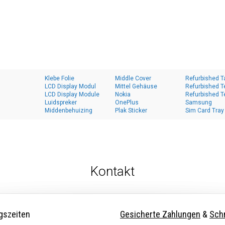
Klebe Folie
Middle Cover
Refurbished T
LCD Display Modul
Mittel Gehäuse
Refurbished T
LCD Display Module
Nokia
Refurbished T
Luidspreker
OnePlus
Samsung
Middenbehuizing
Plak Sticker
Sim Card Tray
Kontakt
gszeiten
Gesicherte Zahlungen
&
Schn