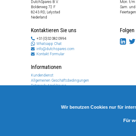
DutchSpares B.V.
Mon. t/m 
Bolderweg 72 F
Sam. und
8243 RD, Lelystad
Feiertagen
Nederland
Kontaktieren Sie uns
Folgen 
+31(0)320820994
Whatsapp Chat
info@dutchspares.com
Kontakt Formular
Informationen
Kundendienst
Allgemeinen Geschäftsbedingungen
Datenschutzerklärung
Disclaimer
Zahlungs Information
Rücksendungen & Garantien
Wir benutzen Cookies nur für inte
Für w