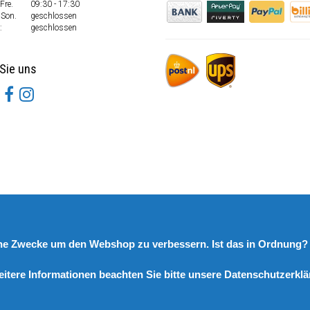
Fre.
09:30 - 17:30
 Son.
geschlossen
:
geschlossen
Sie uns
rne Zwecke um den Webshop zu verbessern. Ist das in Ordnung
eitere Informationen beachten Sie bitte unsere Datenschutzerklä
© Copyright 2026 DutchSpares B.V. - Design by
Webdinge.nl
DutchSpares B.V. word beoordeeld met
:
9,9
/
10
(
2541
Bewertungen) bij
Kiyoh.nl