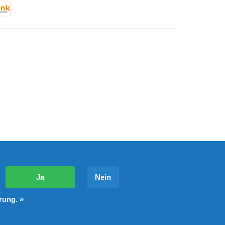
?
Ja
Nein
rung. »