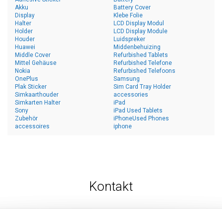
Akku
Battery Cover
Display
Klebe Folie
Halter
LCD Display Modul
Holder
LCD Display Module
Houder
Luidspreker
Huawei
Middenbehuizing
Middle Cover
Refurbished Tablets
Mittel Gehäuse
Refurbished Telefone
Nokia
Refurbished Telefoons
OnePlus
Samsung
Plak Sticker
Sim Card Tray Holder
Simkaarthouder
accessories
Simkarten Halter
iPad
Sony
iPad Used Tablets
Zubehör
iPhoneUsed Phones
accessoires
iphone
Kontakt