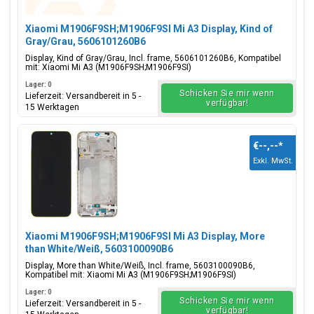
Xiaomi M1906F9SH;M1906F9SI Mi A3 Display, Kind of
Gray/Grau, 5606101260B6
Display, Kind of Gray/Grau, Incl. frame, 5606101260B6, Kompatibel
mit: Xiaomi Mi A3 (M1906F9SH;M1906F9SI)
Lager: 0
Schicken Sie mir wenn
Lieferzeit: Versandbereit in 5 -
verfügbar!
15 Werktagen
€--,--
*
Exkl. MwSt.
Xiaomi M1906F9SH;M1906F9SI Mi A3 Display, More
than White/Weiß, 5603100090B6
Display, More than White/Weiß, Incl. frame, 5603100090B6,
Kompatibel mit: Xiaomi Mi A3 (M1906F9SH;M1906F9SI)
Lager: 0
Schicken Sie mir wenn
Lieferzeit: Versandbereit in 5 -
verfügbar!