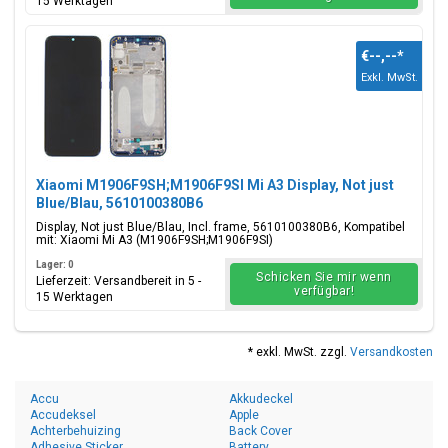
15 Werktagen
€--,--
*
Exkl. MwSt.
Xiaomi M1906F9SH;M1906F9SI Mi A3 Display, Not just
Blue/Blau, 5610100380B6
Display, Not just Blue/Blau, Incl. frame, 5610100380B6, Kompatibel
mit: Xiaomi Mi A3 (M1906F9SH;M1906F9SI)
Lager: 0
Schicken Sie mir wenn
Lieferzeit: Versandbereit in 5 -
verfügbar!
15 Werktagen
* exkl. MwSt. zzgl.
Versandkosten
Accu
Akkudeckel
Accudeksel
Apple
Achterbehuizing
Back Cover
Adhesive Sticker
Battery