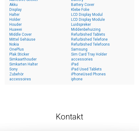
Akku
Battery Cover
Display
Klebe Folie
Halter
LCD Display Modul
Holder
LCD Display Module
Houder
Luidspreker
Huawei
Middenbehuizing
Middle Cover
Refurbished Tablets
Mittel Gehäuse
Refurbished Telefone
Nokia
Refurbished Telefoons
OnePlus
Samsung
Plak Sticker
Sim Card Tray Holder
Simkaarthouder
accessories
Simkarten Halter
iPad
Sony
iPad Used Tablets
Zubehör
iPhoneUsed Phones
accessoires
iphone
Kontakt