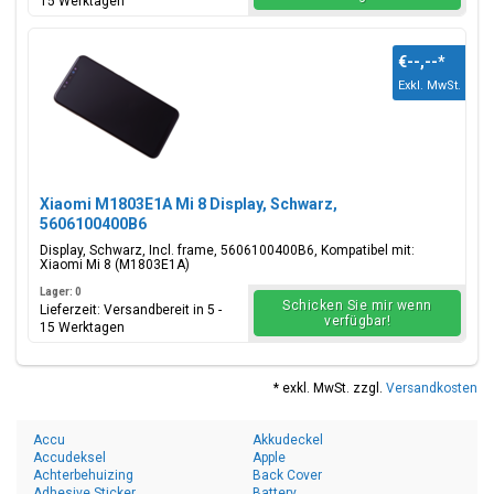
15 Werktagen
€--,--
*
Exkl. MwSt.
Xiaomi M1803E1A Mi 8 Display, Schwarz,
5606100400B6
Display, Schwarz, Incl. frame, 5606100400B6, Kompatibel mit:
Xiaomi Mi 8 (M1803E1A)
Lager: 0
Schicken Sie mir wenn
Lieferzeit: Versandbereit in 5 -
verfügbar!
15 Werktagen
* exkl. MwSt. zzgl.
Versandkosten
Accu
Akkudeckel
Accudeksel
Apple
Achterbehuizing
Back Cover
Adhesive Sticker
Battery