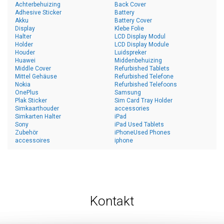
Achterbehuizing
Back Cover
Adhesive Sticker
Battery
Akku
Battery Cover
Display
Klebe Folie
Halter
LCD Display Modul
Holder
LCD Display Module
Houder
Luidspreker
Huawei
Middenbehuizing
Middle Cover
Refurbished Tablets
Mittel Gehäuse
Refurbished Telefone
Nokia
Refurbished Telefoons
OnePlus
Samsung
Plak Sticker
Sim Card Tray Holder
Simkaarthouder
accessories
Simkarten Halter
iPad
Sony
iPad Used Tablets
Zubehör
iPhoneUsed Phones
accessoires
iphone
Kontakt