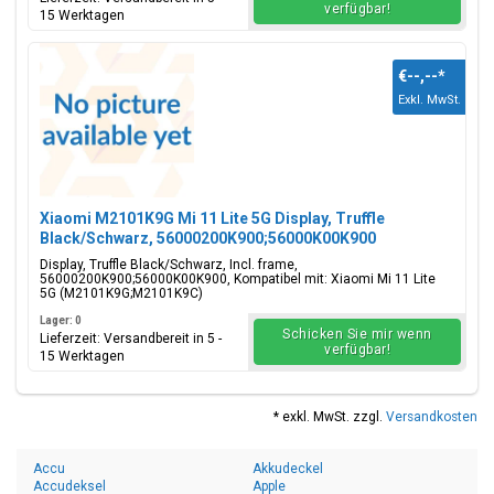
verfügbar!
15 Werktagen
€--,--
*
Exkl. MwSt.
Xiaomi M2101K9G Mi 11 Lite 5G Display, Truffle
Black/Schwarz, 56000200K900;56000K00K900
Display, Truffle Black/Schwarz, Incl. frame,
56000200K900;56000K00K900, Kompatibel mit: Xiaomi Mi 11 Lite
5G (M2101K9G;M2101K9C)
Lager: 0
Schicken Sie mir wenn
Lieferzeit: Versandbereit in 5 -
verfügbar!
15 Werktagen
* exkl. MwSt. zzgl.
Versandkosten
Accu
Akkudeckel
Accudeksel
Apple