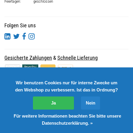
Feiertagen:
geschlossen
Folgen Sie uns
Gesicherte Zahlungen
&
Schnelle Lieferung
Wir benutzen Cookies nur für interne Zwecke um
den Webshop zu verbessern. Ist das in Ordnung?
Ja
Nein
Für weitere Informationen beachten Sie bitte unsere
© Copyright 2026 DutchSpares B.V. - Design by
Webdinge.nl
Datenschutzerklärung. »
DutchSpares B.V. word beoordeeld met
:
9,9
/
10
(
2541
Bewertungen) bij
Kiyoh.nl