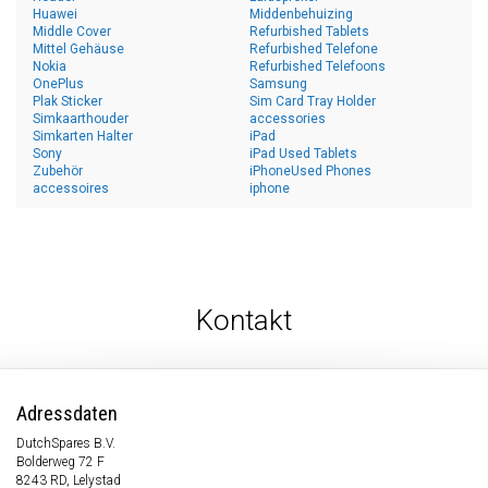
Huawei
Middenbehuizing
Middle Cover
Refurbished Tablets
Mittel Gehäuse
Refurbished Telefone
Nokia
Refurbished Telefoons
OnePlus
Samsung
Plak Sticker
Sim Card Tray Holder
Simkaarthouder
accessories
Simkarten Halter
iPad
Sony
iPad Used Tablets
Zubehör
iPhoneUsed Phones
accessoires
iphone
Kontakt
Adressdaten
DutchSpares B.V.
Bolderweg 72 F
8243 RD, Lelystad