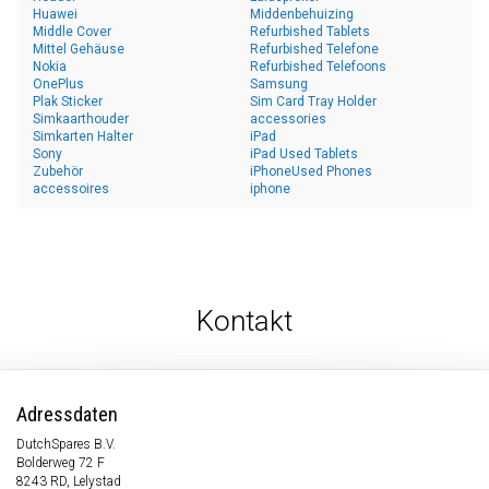
Huawei
Middenbehuizing
Middle Cover
Refurbished Tablets
Mittel Gehäuse
Refurbished Telefone
Nokia
Refurbished Telefoons
OnePlus
Samsung
Plak Sticker
Sim Card Tray Holder
Simkaarthouder
accessories
Simkarten Halter
iPad
Sony
iPad Used Tablets
Zubehör
iPhoneUsed Phones
accessoires
iphone
Kontakt
Adressdaten
DutchSpares B.V.
Bolderweg 72 F
8243 RD, Lelystad