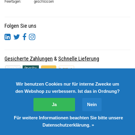
Feiertagen:
geschlossen
Folgen Sie uns
Gesicherte Zahlungen
&
Schnelle Lieferung
Wir benutzen Cookies nur für interne Zwecke um
den Webshop zu verbessern. Ist das in Ordnung?
Ja
Nein
Für weitere Informationen beachten Sie bitte unsere
© Copyright 2026 DutchSpares B.V. - Design by
Webdinge.nl
Datenschutzerklärung. »
DutchSpares B.V. word beoordeeld met
:
9,9
/
10
(
2541
Bewertungen) bij
Kiyoh.nl