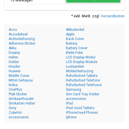
15 Werktagen
* exkl. MwSt. zzgl.
Versandkosten
Accu
Akkudeckel
Accudeksel
Apple
Achterbehuizing
Back Cover
Adhesive Sticker
Battery
Akku
Battery Cover
Display
Klebe Folie
Halter
LCD Display Modul
Holder
LCD Display Module
Houder
Luidspreker
Huawei
Middenbehuizing
Middle Cover
Refurbished Tablets
Mittel Gehäuse
Refurbished Telefone
Nokia
Refurbished Telefoons
OnePlus
Samsung
Plak Sticker
Sim Card Tray Holder
Simkaarthouder
accessories
Simkarten Halter
iPad
Sony
iPad Used Tablets
Zubehör
iPhoneUsed Phones
accessoires
iphone