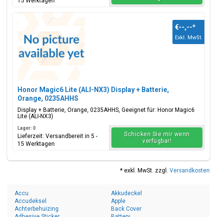
15 Werktagen
€--,--
*
Exkl. MwSt.
Honor Magic6 Lite (ALI-NX3) Display + Batterie,
Orange, 0235AHHS
Display + Batterie, Orange, 0235AHHS, Geeignet für: Honor Magic6
Lite (ALI-NX3)
Lager: 0
Schicken Sie mir wenn
Lieferzeit: Versandbereit in 5 -
verfügbar!
15 Werktagen
* exkl. MwSt. zzgl.
Versandkosten
Accu
Akkudeckel
Accudeksel
Apple
Achterbehuizing
Back Cover
Adhesive Sticker
Battery