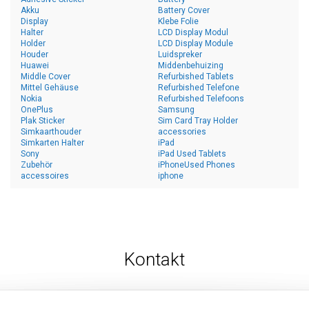
Akku
Battery Cover
Display
Klebe Folie
Halter
LCD Display Modul
Holder
LCD Display Module
Houder
Luidspreker
Huawei
Middenbehuizing
Middle Cover
Refurbished Tablets
Mittel Gehäuse
Refurbished Telefone
Nokia
Refurbished Telefoons
OnePlus
Samsung
Plak Sticker
Sim Card Tray Holder
Simkaarthouder
accessories
Simkarten Halter
iPad
Sony
iPad Used Tablets
Zubehör
iPhoneUsed Phones
accessoires
iphone
Kontakt