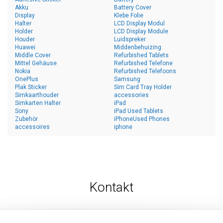
Akku
Battery Cover
Display
Klebe Folie
Halter
LCD Display Modul
Holder
LCD Display Module
Houder
Luidspreker
Huawei
Middenbehuizing
Middle Cover
Refurbished Tablets
Mittel Gehäuse
Refurbished Telefone
Nokia
Refurbished Telefoons
OnePlus
Samsung
Plak Sticker
Sim Card Tray Holder
Simkaarthouder
accessories
Simkarten Halter
iPad
Sony
iPad Used Tablets
Zubehör
iPhoneUsed Phones
accessoires
iphone
Kontakt