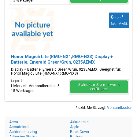
15 Werktagen
€--,--
*
Exkl. MwSt.
Honor Magic5 Lite (RMO-NX1;RMO-NX3) Display +
Batterie, Emerald Green/Grün, 0235AEMX
Display + Batterie, Emerald Green/Grün, 0235AEMX, Geeignet für:
Honor Magic5 Lite (RMO-NX1;RMO-NX3)
Lager: 0
Schicken Sie mir wenn
Lieferzeit: Versandbereit in 5 -
verfügbar!
15 Werktagen
* exkl. MwSt. zzgl.
Versandkosten
Accu
Akkudeckel
Accudeksel
Apple
Achterbehuizing
Back Cover
Adhesive Sticker
Battery