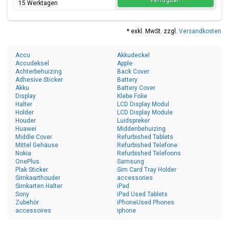
verfügbar!
15 Werktagen
* exkl. MwSt. zzgl.
Versandkosten
Accu
Akkudeckel
Accudeksel
Apple
Achterbehuizing
Back Cover
Adhesive Sticker
Battery
Akku
Battery Cover
Display
Klebe Folie
Halter
LCD Display Modul
Holder
LCD Display Module
Houder
Luidspreker
Huawei
Middenbehuizing
Middle Cover
Refurbished Tablets
Mittel Gehäuse
Refurbished Telefone
Nokia
Refurbished Telefoons
OnePlus
Samsung
Plak Sticker
Sim Card Tray Holder
Simkaarthouder
accessories
Simkarten Halter
iPad
Sony
iPad Used Tablets
Zubehör
iPhoneUsed Phones
accessoires
iphone