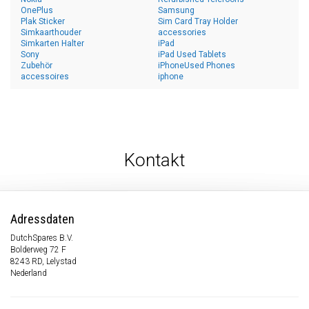
OnePlus
Samsung
Plak Sticker
Sim Card Tray Holder
Simkaarthouder
accessories
Simkarten Halter
iPad
Sony
iPad Used Tablets
Zubehör
iPhoneUsed Phones
accessoires
iphone
Kontakt
Adressdaten
DutchSpares B.V.
Bolderweg 72 F
8243 RD, Lelystad
Nederland