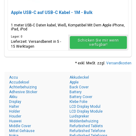
Apple USB-C auf USB-C Kabel - 1M - Bulk
1 meter USB-C Daten kabel, Weiß, Kompatibel Mit Dem Apple iPhone,
iPad, iPod
Lager: 0
Schicken Sie mir wenn
Lieferzeit: Versandbereit in 5 -
verfügbar!
15 Werktagen
* exkl. MwSt. zzgl.
Versandkosten
Accu
Akkudeckel
Accudeksel
Apple
Achterbehuizing
Back Cover
Adhesive Sticker
Battery
Akku
Battery Cover
Display
Klebe Folie
Halter
LCD Display Modul
Holder
LCD Display Module
Houder
Luidspreker
Huawei
Middenbehuizing
Middle Cover
Refurbished Tablets
Mittel Gehäuse
Refurbished Telefone
Nokia
Refurbished Telefoons