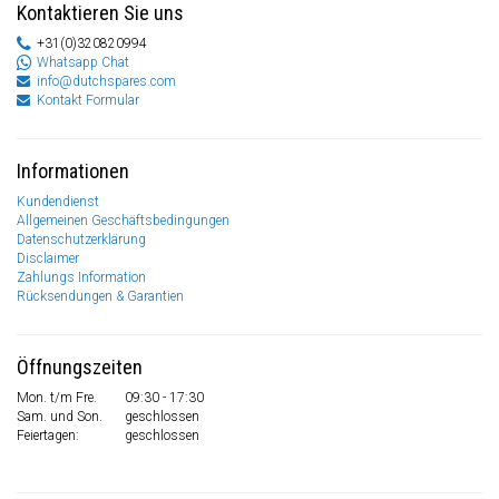
Kontaktieren Sie uns
+31(0)320820994
Whatsapp Chat
info@dutchspares.com
Kontakt Formular
Informationen
Kundendienst
Allgemeinen Geschäftsbedingungen
Datenschutzerklärung
Disclaimer
Zahlungs Information
Rücksendungen & Garantien
Öffnungszeiten
Mon. t/m Fre.
09:30 - 17:30
Sam. und Son.
geschlossen
Feiertagen:
geschlossen