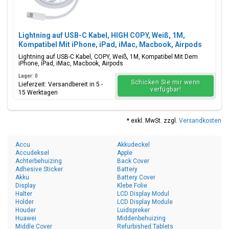
Lightning auf USB-C Kabel, HIGH COPY, Weiß, 1M,
Kompatibel Mit iPhone, iPad, iMac, Macbook, Airpods
Lightning auf USB-C Kabel, COPY, Weiß, 1M, Kompatibel Mit Dem
iPhone, iPad, iMac, Macbook, Airpods
Lager: 0
Schicken Sie mir wenn
Lieferzeit: Versandbereit in 5 -
verfügbar!
15 Werktagen
* exkl. MwSt. zzgl.
Versandkosten
Accu
Akkudeckel
Accudeksel
Apple
Achterbehuizing
Back Cover
Adhesive Sticker
Battery
Akku
Battery Cover
Display
Klebe Folie
Halter
LCD Display Modul
Holder
LCD Display Module
Houder
Luidspreker
Huawei
Middenbehuizing
Middle Cover
Refurbished Tablets