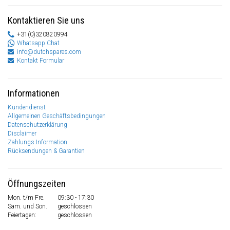
Kontaktieren Sie uns
+31(0)320820994
Whatsapp Chat
info@dutchspares.com
Kontakt Formular
Informationen
Kundendienst
Allgemeinen Geschäftsbedingungen
Datenschutzerklärung
Disclaimer
Zahlungs Information
Rücksendungen & Garantien
Öffnungszeiten
Mon. t/m Fre.
09:30 - 17:30
Sam. und Son.
geschlossen
Feiertagen:
geschlossen