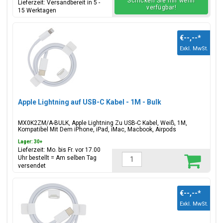
Schicken Sie mir wenn
Lieferzeit: Versandbereit in 5 -
verfügbar!
15 Werktagen
€--,--
*
Exkl. MwSt.
Apple Lightning auf USB-C Kabel - 1M - Bulk
MX0K2ZM/A-BULK, Apple Lightning Zu USB-C Kabel, Weiß, 1M,
Kompatibel Mit Dem iPhone, iPad, iMac, Macbook, Airpods
Lager: 30+
Lieferzeit: Mo. bis Fr. vor 17.00
Uhr bestellt = Am selben Tag
versendet
€--,--
*
Exkl. MwSt.