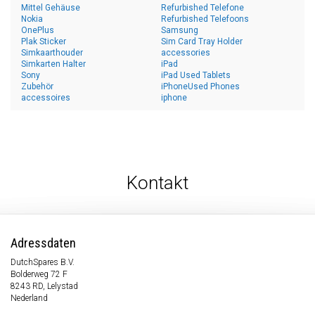
Mittel Gehäuse
Refurbished Telefone
Nokia
Refurbished Telefoons
OnePlus
Samsung
Plak Sticker
Sim Card Tray Holder
Simkaarthouder
accessories
Simkarten Halter
iPad
Sony
iPad Used Tablets
Zubehör
iPhoneUsed Phones
accessoires
iphone
Kontakt
Adressdaten
DutchSpares B.V.
Bolderweg 72 F
8243 RD, Lelystad
Nederland