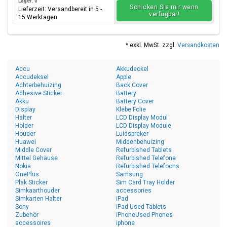
Lager: 0
Schicken Sie mir wenn
Lieferzeit: Versandbereit in 5 -
verfügbar!
15 Werktagen
* exkl. MwSt. zzgl.
Versandkosten
Accu
Akkudeckel
Accudeksel
Apple
Achterbehuizing
Back Cover
Adhesive Sticker
Battery
Akku
Battery Cover
Display
Klebe Folie
Halter
LCD Display Modul
Holder
LCD Display Module
Houder
Luidspreker
Huawei
Middenbehuizing
Middle Cover
Refurbished Tablets
Mittel Gehäuse
Refurbished Telefone
Nokia
Refurbished Telefoons
OnePlus
Samsung
Plak Sticker
Sim Card Tray Holder
Simkaarthouder
accessories
Simkarten Halter
iPad
Sony
iPad Used Tablets
Zubehör
iPhoneUsed Phones
accessoires
iphone