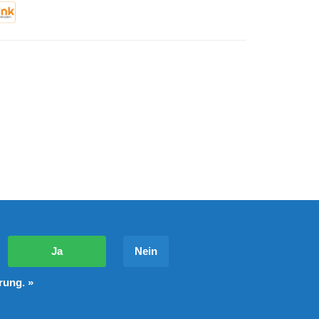
?
Ja
Nein
rung. »