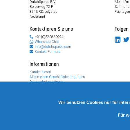
DutchSpares B.V.
Mon. t/m 
Bolderweg 72 F
Sam. und
8243 RD, Lelystad
Feiertagen
Nederland
Kontaktieren Sie uns
Folgen 
+31(0)320820994
Whatsapp Chat
info@dutchspares.com
Kontakt Formular
Informationen
Kundendienst
Allgemeinen Geschäftsbedingungen
Datenschutzerklärung
Disclaimer
Zahlungs Information
Rücksendungen & Garantien
Wir benutzen Cookies nur für inte
Für w