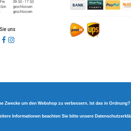
Fre.
09:30 - 17:30
 Son.
geschlossen
:
geschlossen
Sie uns
rne Zwecke um den Webshop zu verbessern. Ist das in Ordnung
eitere Informationen beachten Sie bitte unsere Datenschutzerklä
© Copyright 2026 DutchSpares B.V. - Design by
Webdinge.nl
DutchSpares B.V. word beoordeeld met
:
9,9
/
10
(
2541
Bewertungen) bij
Kiyoh.nl