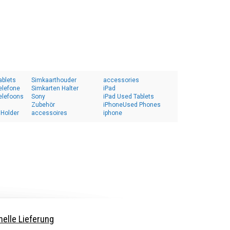
ablets
Simkaarthouder
accessories
elefone
Simkarten Halter
iPad
elefoons
Sony
iPad Used Tablets
Zubehör
iPhoneUsed Phones
 Holder
accessoires
iphone
elle Lieferung