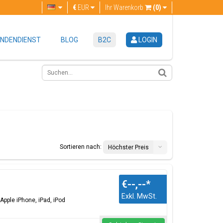
€
EUR
Ihr Warenkorb
(0)
NDENDIENST
BLOG
B2C
LOGIN
Sortieren nach:
Höchster Preis
€--,--
*
Exkl. MwSt.
Apple iPhone, iPad, iPod