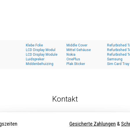
Klebe Folie
Middle Cover
Refurbished T
LCD Display Modul
Mittel Gehäuse
Refurbished T
LCD Display Module
Nokia
Refurbished T
Luidspreker
OnePlus
Samsung
Middenbehuizing
Plak Sticker
Sim Card Tray
Kontakt
gszeiten
Gesicherte Zahlungen
&
Schn