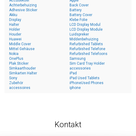
Accudeksel
Apple
Achterbehuizing
Back Cover
Adhesive Sticker
Battery
Akku
Battery Cover
Display
Klebe Folie
Halter
LCD Display Modul
Holder
LCD Display Module
Houder
Luidspreker
Huawei
Middenbehuizing
Middle Cover
Refurbished Tablets
Mittel Gehäuse
Refurbished Telefone
Nokia
Refurbished Telefoons
OnePlus
Samsung
Plak Sticker
Sim Card Tray Holder
Simkaarthouder
accessories
Simkarten Halter
iPad
Sony
iPad Used Tablets
Zubehör
iPhoneUsed Phones
accessoires
iphone
Kontakt