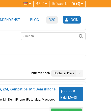
€
EUR
Ihr Warenkorb
(0)
NDENDIENST
BLOG
B2C
LOGIN
Sortieren nach:
Höchster Preis
ß, 2M, Kompatibel Mit Dem iPhone,
€--,--
*
Exkl. MwSt.
bel Mit Dem iPhone, iPad, iMac, Macbook,