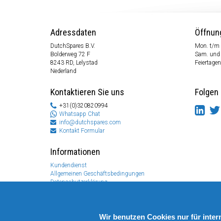
Adressdaten
Öffnun
DutchSpares B.V.
Mon. t/m 
Bolderweg 72 F
Sam. und
8243 RD, Lelystad
Feiertagen
Nederland
Kontaktieren Sie uns
Folgen 
+31(0)320820994
Whatsapp Chat
info@dutchspares.com
Kontakt Formular
Informationen
Kundendienst
Allgemeinen Geschäftsbedingungen
Datenschutzerklärung
Disclaimer
Zahlungs Information
Rücksendungen & Garantien
Wir benutzen Cookies nur für inte