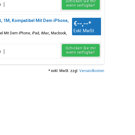
Schicken Sie mir
n
wenn verfügbar!
ß, 1M, Kompatibel Mit Dem iPhone,
€--,--
*
Exkl. MwSt.
bel Mit Dem iPhone, iPad, iMac, Macbook,
Schicken Sie mir
n
wenn verfügbar!
* exkl. MwSt. zzgl.
Versandkosten