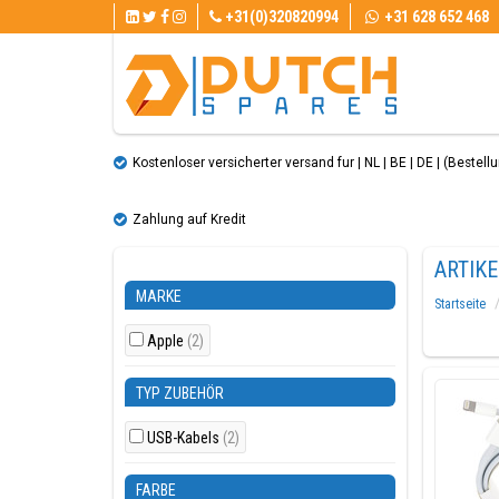
+31(0)320820994
+31 628 652 468
Kostenloser versicherter versand fur | NL | BE | DE | (Bestellun
Zahlung auf Kredit
ARTIK
MARKE
Startseite
Apple
(2)
TYP ZUBEHÖR
USB-Kabels
(2)
FARBE