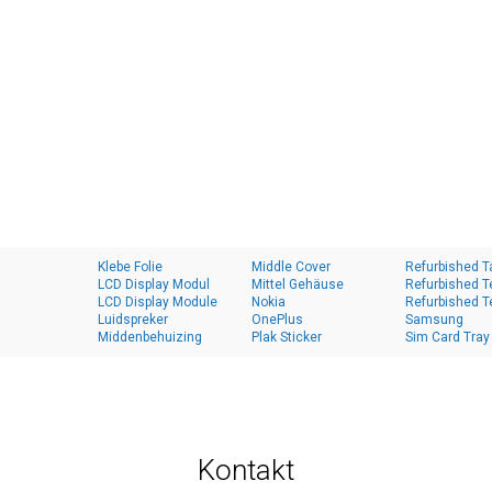
Klebe Folie
Middle Cover
Refurbished T
LCD Display Modul
Mittel Gehäuse
Refurbished T
LCD Display Module
Nokia
Refurbished T
Luidspreker
OnePlus
Samsung
Middenbehuizing
Plak Sticker
Sim Card Tray
Kontakt