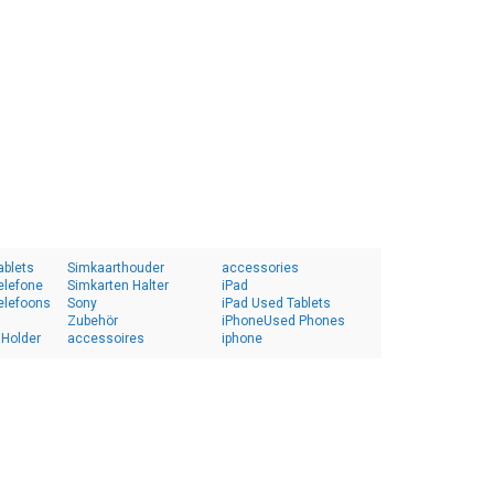
ablets
Simkaarthouder
accessories
elefone
Simkarten Halter
iPad
elefoons
Sony
iPad Used Tablets
Zubehör
iPhoneUsed Phones
 Holder
accessoires
iphone