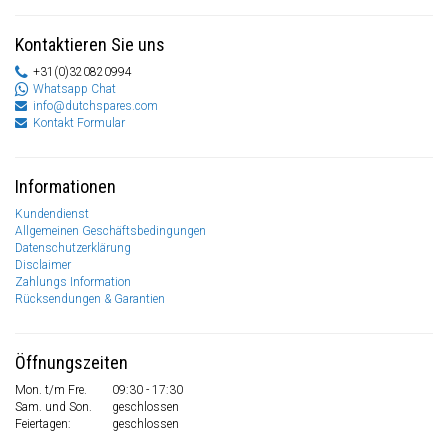
Kontaktieren Sie uns
+31(0)320820994
Whatsapp Chat
info@dutchspares.com
Kontakt Formular
Informationen
Kundendienst
Allgemeinen Geschäftsbedingungen
Datenschutzerklärung
Disclaimer
Zahlungs Information
Rücksendungen & Garantien
Öffnungszeiten
Mon. t/m Fre.
09:30 - 17:30
Sam. und Son.
geschlossen
Feiertagen:
geschlossen