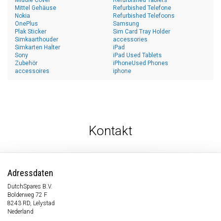
Middle Cover
Refurbished Tablets
Mittel Gehäuse
Refurbished Telefone
Nokia
Refurbished Telefoons
OnePlus
Samsung
Plak Sticker
Sim Card Tray Holder
Simkaarthouder
accessories
Simkarten Halter
iPad
Sony
iPad Used Tablets
Zubehör
iPhoneUsed Phones
accessoires
iphone
Kontakt
Adressdaten
DutchSpares B.V.
Bolderweg 72 F
8243 RD, Lelystad
Nederland