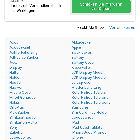
Lager: 0
Schicken Sie mir wenn
Lieferzeit: Versandbereit in 5 -
verfügbar!
15 Werktagen
* exkl. MwSt. zzgl.
Versandkosten
Accu
Akkudeckel
Accudeksel
Apple
Achterbehuizing
Back Cover
Adhesive Sticker
Battery
Akku
Battery Cover
Display
Klebe Folie
Halter
LCD Display Modul
Holder
LCD Display Module
Houder
Luidspreker
Huawei
Middenbehuizing
Middle Cover
Refurbished Tablets
Mittel Gehäuse
Refurbished Telefone
Nokia
Refurbished Telefoons
OnePlus
Samsung
Plak Sticker
Sim Card Tray Holder
Simkaarthouder
accessories
Simkarten Halter
iPad
Sony
iPad Used Tablets
Zubehör
iPhoneUsed Phones
accessoires
iphone