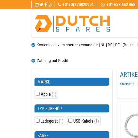
+31(0)320820994
+31 628 652 468
Kostenloser versicherter versand fur | NL | BE | DE | (Bestellun
Zahlung auf Kredit
ARTIK
MARKE
Startseite
Apple
(1)
TYP ZUBEHÖR
Ladegerät
(1)
USB-Kabels
(1)
FARBE