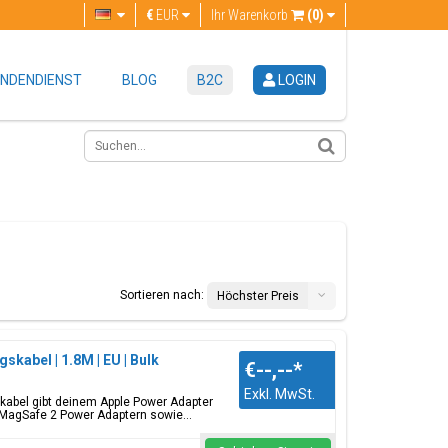
€
EUR
Ihr Warenkorb
(0)
NDENDIENST
BLOG
B2C
LOGIN
Sortieren nach:
Höchster Preis
skabel | 1.8M | EU | Bulk
€--,--
*
Exkl. MwSt.
kabel gibt deinem Apple Power Adapter
MagSafe 2 Power Adaptern sowie...