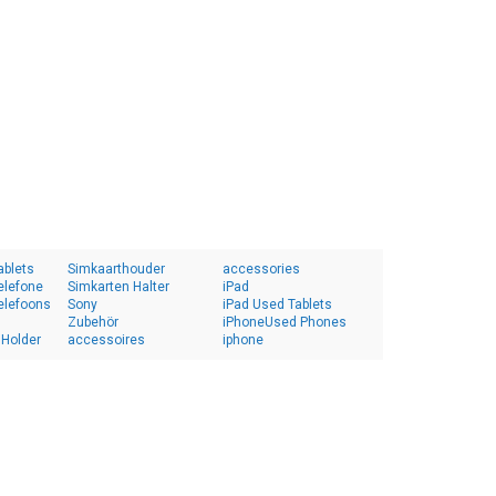
ablets
Simkaarthouder
accessories
elefone
Simkarten Halter
iPad
elefoons
Sony
iPad Used Tablets
Zubehör
iPhoneUsed Phones
 Holder
accessoires
iphone