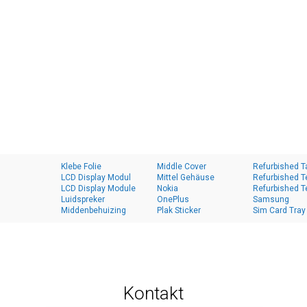
Klebe Folie
Middle Cover
Refurbished T
LCD Display Modul
Mittel Gehäuse
Refurbished T
LCD Display Module
Nokia
Refurbished T
Luidspreker
OnePlus
Samsung
Middenbehuizing
Plak Sticker
Sim Card Tray
Kontakt