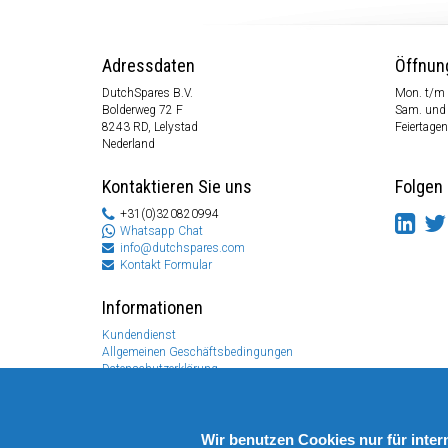
Adressdaten
Öffnun
DutchSpares B.V.
Mon. t/m 
Bolderweg 72 F
Sam. und
8243 RD, Lelystad
Feiertagen
Nederland
Kontaktieren Sie uns
Folgen 
+31(0)320820994
Whatsapp Chat
info@dutchspares.com
Kontakt Formular
Informationen
Kundendienst
Allgemeinen Geschäftsbedingungen
Datenschutzerklärung
Disclaimer
Zahlungs Information
Rücksendungen & Garantien
Wir benutzen Cookies nur für inte