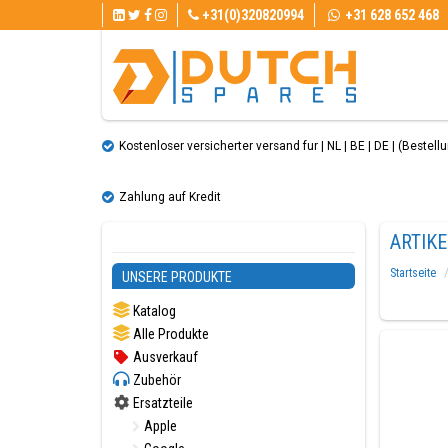
+31(0)320820994
+31 628 652 468
Kostenloser versicherter versand fur | NL | BE | DE | (Bestellun
Zahlung auf Kredit
ARTIK
Startseite
UNSERE PRODUKTE
Katalog
Alle Produkte
Ausverkauf
Zubehör
Ersatzteile
Apple