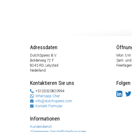
Adressdaten
Öffnun
DutchSpares B.V.
Mon. t/m 
Bolderweg 72 F
Sam. und
8243 RD, Lelystad
Feiertagen
Nederland
Kontaktieren Sie uns
Folgen 
+31(0)320820994
Whatsapp Chat
info@dutchspares.com
Kontakt Formular
Informationen
Kundendienst
Allgemeinen Geschäftsbedingungen