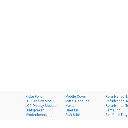
Klebe Folie
Middle Cover
Refurbished T
LCD Display Modul
Mittel Gehäuse
Refurbished T
LCD Display Module
Nokia
Refurbished T
Luidspreker
OnePlus
Samsung
Middenbehuizing
Plak Sticker
Sim Card Tray