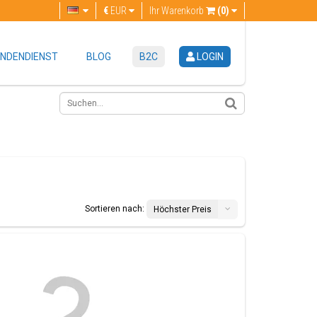
€
EUR
Ihr Warenkorb
(0)
NDENDIENST
BLOG
B2C
LOGIN
Sortieren nach:
Höchster Preis