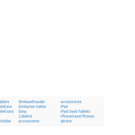
ablets
Simkaarthouder
accessories
elefone
Simkarten Halter
iPad
elefoons
Sony
iPad Used Tablets
Zubehör
iPhoneUsed Phones
 Holder
accessoires
iphone