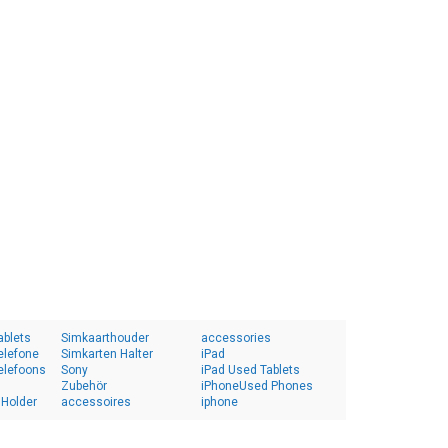
ablets
Simkaarthouder
accessories
elefone
Simkarten Halter
iPad
elefoons
Sony
iPad Used Tablets
Zubehör
iPhoneUsed Phones
 Holder
accessoires
iphone