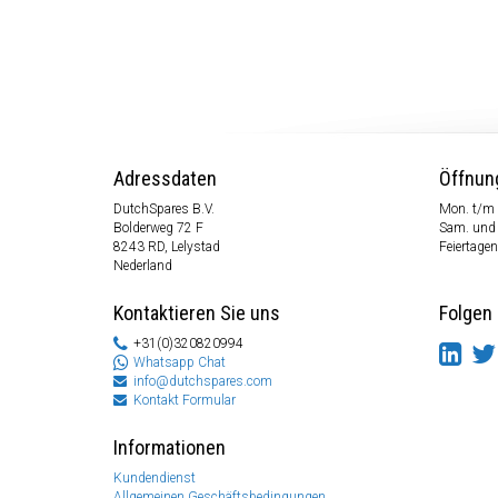
Adressdaten
Öffnun
DutchSpares B.V.
Mon. t/m 
Bolderweg 72 F
Sam. und
8243 RD, Lelystad
Feiertagen
Nederland
Kontaktieren Sie uns
Folgen 
+31(0)320820994
Whatsapp Chat
info@dutchspares.com
Kontakt Formular
Informationen
Kundendienst
Allgemeinen Geschäftsbedingungen