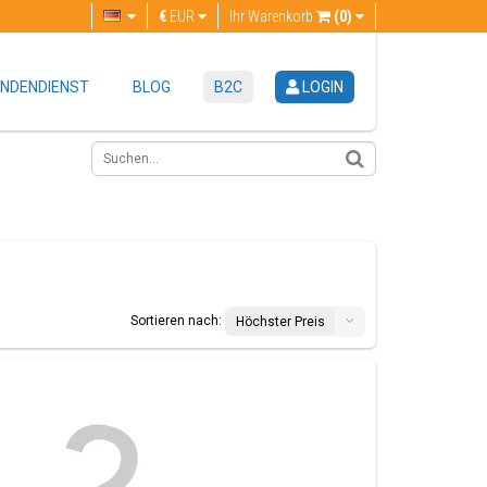
€
EUR
Ihr Warenkorb
(0)
NDENDIENST
BLOG
B2C
LOGIN
Sortieren nach:
Höchster Preis