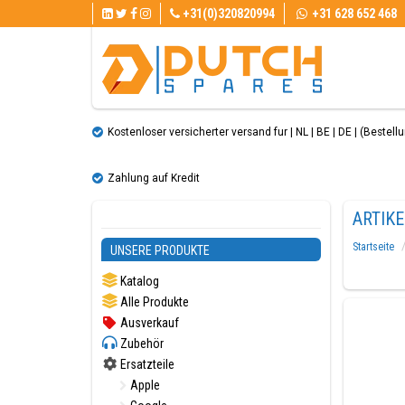
+31(0)320820994
+31 628 652 468
Kostenloser versicherter versand fur | NL | BE | DE | (Bestellun
Zahlung auf Kredit
ARTIK
Startseite
UNSERE PRODUKTE
Katalog
Alle Produkte
Ausverkauf
Zubehör
Ersatzteile
Apple