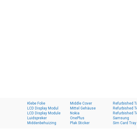
Klebe Folie
Middle Cover
Refurbished T
LCD Display Modul
Mittel Gehäuse
Refurbished T
LCD Display Module
Nokia
Refurbished T
Luidspreker
OnePlus
Samsung
Middenbehuizing
Plak Sticker
Sim Card Tray