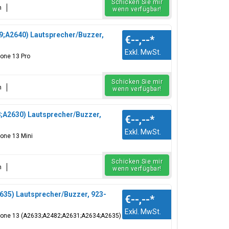
Schicken Sie mir
n
wenn verfügbar!
9;A2640) Lautsprecher/Buzzer,
€--,--
*
Exkl. MwSt.
hone 13 Pro
Schicken Sie mir
n
wenn verfügbar!
;A2630) Lautsprecher/Buzzer,
€--,--
*
Exkl. MwSt.
hone 13 Mini
Schicken Sie mir
n
wenn verfügbar!
635) Lautsprecher/Buzzer, 923-
€--,--
*
Exkl. MwSt.
iPhone 13 (A2633;A2482;A2631;A2634;A2635)