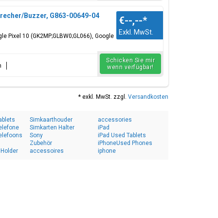
recher/Buzzer, G863-00649-04
€--,--
*
Exkl. MwSt.
gle Pixel 10 (GK2MP;GLBW0;GL066), Google
Schicken Sie mir
n
wenn verfügbar!
* exkl. MwSt. zzgl.
Versandkosten
ablets
Simkaarthouder
accessories
elefone
Simkarten Halter
iPad
elefoons
Sony
iPad Used Tablets
Zubehör
iPhoneUsed Phones
 Holder
accessoires
iphone