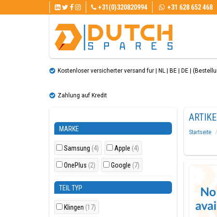
+31(0)320820994
+31 628 652 468
Kostenloser versicherter versand fur | NL | BE | DE | (Bestellun
Zahlung auf Kredit
ARTIK
MARKE
Startseite
Samsung
(4)
Apple
(4)
OnePlus
(2)
Google
(7)
TEIL TYP
Klingen
(17)