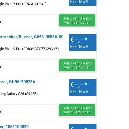
Exkl. MwSt.
le Pixel 7 Pro (GP4BC;GE2AE)
Schicken Sie mir
n
wenn verfügbar!
tsprecher/Buzzer, G863-00556-00
€--,--
*
Exkl. MwSt.
gle Pixel 9 Pro (GR83Y;GEC77;GWVK6)
Schicken Sie mir
n
wenn verfügbar!
zzer, GH96-20823A
€--,--
*
Exkl. MwSt.
ung Galaxy S26 (S942B)
Schicken Sie mir
n
wenn verfügbar!
er, 1061100829