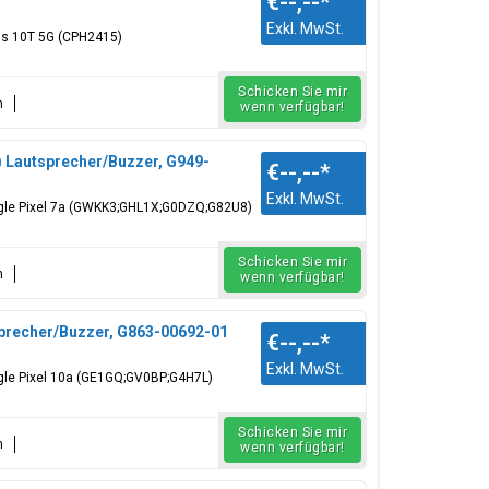
€--,--
*
Exkl. MwSt.
us 10T 5G (CPH2415)
Schicken Sie mir
n
wenn verfügbar!
Lautsprecher/Buzzer, G949-
€--,--
*
Exkl. MwSt.
ogle Pixel 7a (GWKK3;GHL1X;G0DZQ;G82U8)
Schicken Sie mir
n
wenn verfügbar!
precher/Buzzer, G863-00692-01
€--,--
*
Exkl. MwSt.
ogle Pixel 10a (GE1GQ;GV0BP;G4H7L)
Schicken Sie mir
n
wenn verfügbar!