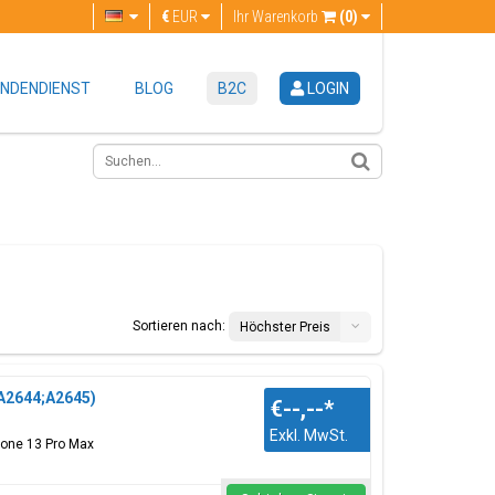
€
EUR
Ihr Warenkorb
(0)
NDENDIENST
BLOG
B2C
LOGIN
Sortieren nach:
Höchster Preis
A2644;A2645)
€--,--
*
Exkl. MwSt.
hone 13 Pro Max