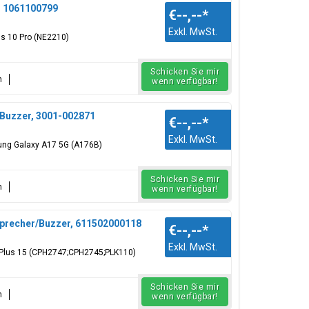
, 1061100799
€--,--
*
Exkl. MwSt.
s 10 Pro (NE2210)
Schicken Sie mir
n
wenn verfügbar!
Buzzer, 3001-002871
€--,--
*
Exkl. MwSt.
ung Galaxy A17 5G (A176B)
Schicken Sie mir
n
wenn verfügbar!
precher/Buzzer, 611502000118
€--,--
*
Exkl. MwSt.
ePlus 15 (CPH2747;CPH2745;PLK110)
Schicken Sie mir
n
wenn verfügbar!