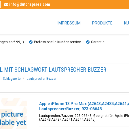
info@dutchspares.com
IMPRESSUM
PRODUKTE
KU
gen ab € 99, ​​-)
Professionelle Kundenservice
Garantie
EL MIT SCHLAGWORT LAUTSPRECHER BUZZER
Schlagworte
Lautsprecher Buzzer
Apple iPhone 13 Pro Max (A2643;A2484;A2641;
Lautsprecher/Buzzer, 923-06648
Lautsprecher/Buzzer, 923-06648, Geeignet für: Apple iP
(A2643;A2484;A2641;A2644;A2645)