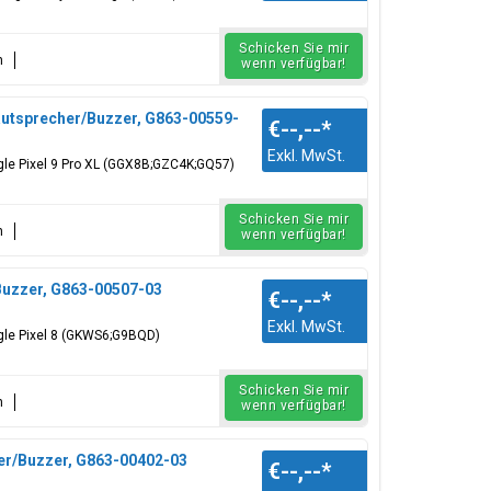
Schicken Sie mir
n
wenn verfügbar!
autsprecher/Buzzer, G863-00559-
€--,--
*
Exkl. MwSt.
gle Pixel 9 Pro XL (GGX8B;GZC4K;GQ57)
Schicken Sie mir
n
wenn verfügbar!
Buzzer, G863-00507-03
€--,--
*
Exkl. MwSt.
gle Pixel 8 (GKWS6;G9BQD)
Schicken Sie mir
n
wenn verfügbar!
er/Buzzer, G863-00402-03
€--,--
*