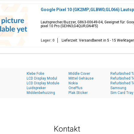
Google Pixel 10 (GK2MP;GLBW0;GL066) Lautsp
Lautsprecher/Buzzer, G863-00649-04, Geeignet für: Goo
pixel 10 Pro (GEHN3;G4QUR;GN4F5)
Lager: 0
Lieferzeit: Versandbereit in 5 - 15 Werktage
Klebe Folie
Middle Cover
Refurbished T
LCD Display Modul
Mittel Gehäuse
Refurbished T
LCD Display Module
Nokia
Refurbished T
Luidspreker
OnePlus
Samsung
Middenbehuizing
Plak Sticker
Sim Card Tray
Kontakt