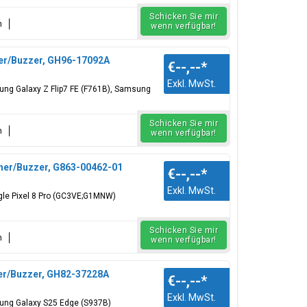
Schicken Sie mir
n
wenn verfügbar!
her/Buzzer, GH96-17092A
€--,--
*
Exkl. MwSt.
ung Galaxy Z Flip7 FE (F761B), Samsung
Schicken Sie mir
n
wenn verfügbar!
her/Buzzer, G863-00462-01
€--,--
*
Exkl. MwSt.
gle Pixel 8 Pro (GC3VE;G1MNW)
Schicken Sie mir
n
wenn verfügbar!
er/Buzzer, GH82-37228A
€--,--
*
Exkl. MwSt.
ung Galaxy S25 Edge (S937B)