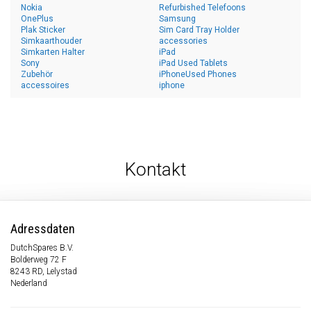
Nokia
Refurbished Telefoons
OnePlus
Samsung
Plak Sticker
Sim Card Tray Holder
Simkaarthouder
accessories
Simkarten Halter
iPad
Sony
iPad Used Tablets
Zubehör
iPhoneUsed Phones
accessoires
iphone
Kontakt
Adressdaten
DutchSpares B.V.
Bolderweg 72 F
8243 RD, Lelystad
Nederland