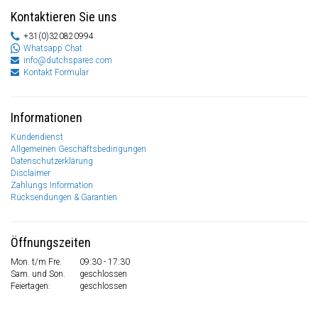
Kontaktieren Sie uns
+31(0)320820994
Whatsapp Chat
info@dutchspares.com
Kontakt Formular
Informationen
Kundendienst
Allgemeinen Geschäftsbedingungen
Datenschutzerklärung
Disclaimer
Zahlungs Information
Rücksendungen & Garantien
Öffnungszeiten
Mon. t/m Fre.
09:30 - 17:30
Sam. und Son.
geschlossen
Feiertagen:
geschlossen