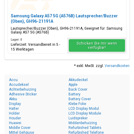
Samsung Galaxy A57 5G (A576B) Lautsprecher/Buzzer
(Oben), GH96-21191A
Lautsprecher/Buzzer (Oben), GH96-21191A, Geeignet für: Samsung
Galaxy A57 5G (A576B)
Lager: 0
Schicken Sie mir wenn
Lieferzeit: Versandbereit in 5 -
verfügbar!
15 Werktagen
* exkl. MwSt. zzgl.
Versandkosten
Accu
Akkudeckel
Accudeksel
Apple
Achterbehuizing
Back Cover
Adhesive Sticker
Battery
Akku
Battery Cover
Display
Klebe Folie
Halter
LCD Display Modul
Holder
LCD Display Module
Houder
Luidspreker
Huawei
Middenbehuizing
Middle Cover
Refurbished Tablets
Mittel Gehäuse
Refurbished Telefone