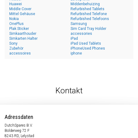
Huawei
Middenbehuizing
Middle Cover
Refurbished Tablets
Mittel Gehäuse
Refurbished Telefone
Nokia
Refurbished Telefoons
OnePlus
Samsung
Plak Sticker
Sim Card Tray Holder
Simkaarthouder
accessories
Simkarten Halter
iPad
Sony
iPad Used Tablets
Zubehör
iPhoneUsed Phones
accessoires
iphone
Kontakt
Adressdaten
DutchSpares B.V.
Bolderweg 72 F
8243 RD, Lelystad