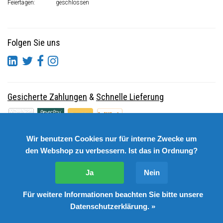
Feiertagen:
geschlossen
Folgen Sie uns
Gesicherte Zahlungen
&
Schnelle Lieferung
Wir benutzen Cookies nur für interne Zwecke um
den Webshop zu verbessern. Ist das in Ordnung?
Ja
Nein
Für weitere Informationen beachten Sie bitte unsere
© Copyright 2026 DutchSpares B.V. - Design by
Webdinge.nl
Datenschutzerklärung. »
DutchSpares B.V. word beoordeeld met
:
9,9
/
10
(
2541
Bewertungen) bij
Kiyoh.nl