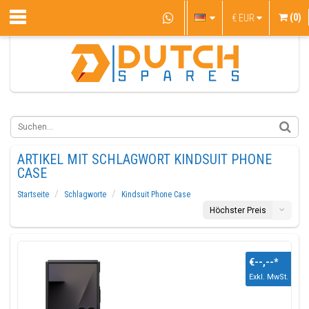
(0)
€
EUR
ARTIKEL MIT SCHLAGWORT KINDSUIT PHONE
CASE
Startseite
Schlagworte
Kindsuit Phone Case
Höchster Preis
€--,--
*
Exkl. MwSt.