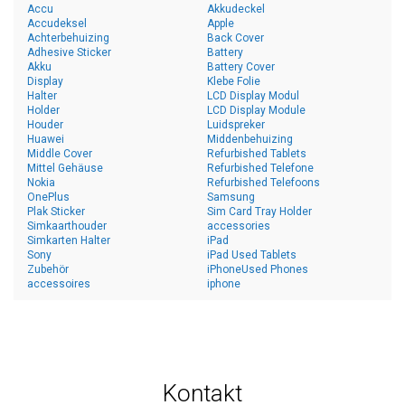
Accu
Akkudeckel
Accudeksel
Apple
Achterbehuizing
Back Cover
Adhesive Sticker
Battery
Akku
Battery Cover
Display
Klebe Folie
Halter
LCD Display Modul
Holder
LCD Display Module
Houder
Luidspreker
Huawei
Middenbehuizing
Middle Cover
Refurbished Tablets
Mittel Gehäuse
Refurbished Telefone
Nokia
Refurbished Telefoons
OnePlus
Samsung
Plak Sticker
Sim Card Tray Holder
Simkaarthouder
accessories
Simkarten Halter
iPad
Sony
iPad Used Tablets
Zubehör
iPhoneUsed Phones
accessoires
iphone
Kontakt