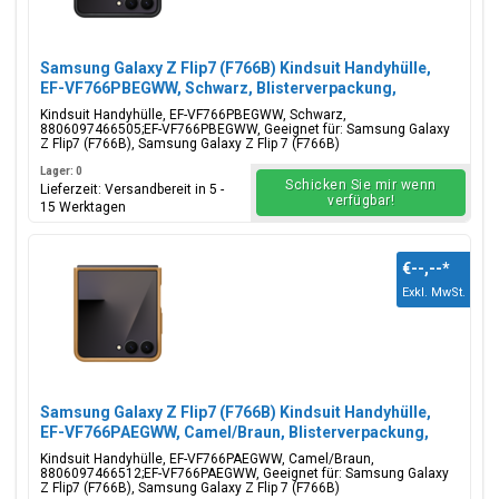
Samsung Galaxy Z Flip7 (F766B) Kindsuit Handyhülle,
EF-VF766PBEGWW, Schwarz, Blisterverpackung,
8806097466505;EF-VF766PBEGWW
Kindsuit Handyhülle, EF-VF766PBEGWW, Schwarz,
8806097466505;EF-VF766PBEGWW, Geeignet für: Samsung Galaxy
Z Flip7 (F766B), Samsung Galaxy Z Flip 7 (F766B)
Lager: 0
Schicken Sie mir wenn
Lieferzeit: Versandbereit in 5 -
verfügbar!
15 Werktagen
€--,--
*
Exkl. MwSt.
Samsung Galaxy Z Flip7 (F766B) Kindsuit Handyhülle,
EF-VF766PAEGWW, Camel/Braun, Blisterverpackung,
8806097466512;EF-VF766PAEGWW
Kindsuit Handyhülle, EF-VF766PAEGWW, Camel/Braun,
8806097466512;EF-VF766PAEGWW, Geeignet für: Samsung Galaxy
Z Flip7 (F766B), Samsung Galaxy Z Flip 7 (F766B)