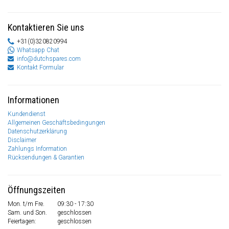
Kontaktieren Sie uns
+31(0)320820994
Whatsapp Chat
info@dutchspares.com
Kontakt Formular
Informationen
Kundendienst
Allgemeinen Geschäftsbedingungen
Datenschutzerklärung
Disclaimer
Zahlungs Information
Rücksendungen & Garantien
Öffnungszeiten
Mon. t/m Fre.
09:30 - 17:30
Sam. und Son.
geschlossen
Feiertagen:
geschlossen