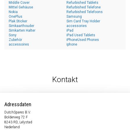
Middle Cover
Refurbished Tablets
Mittel Gehäuse
Refurbished Telefone
Nokia
Refurbished Telefoons
OnePlus
Samsung
Plak Sticker
Sim Card Tray Holder
Simkaarthouder
accessories
Simkarten Halter
iPad
Sony
iPad Used Tablets
Zubehör
iPhoneUsed Phones
accessoires
iphone
Kontakt
Adressdaten
DutchSpares B.V.
Bolderweg 72 F
8243 RD, Lelystad
Nederland