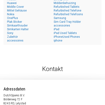
Huawei
Middenbehuizing
Middle Cover
Refurbished Tablets
Mittel Gehäuse
Refurbished Telefone
Nokia
Refurbished Telefoons
OnePlus
Samsung
Plak Sticker
Sim Card Tray Holder
Simkaarthouder
accessories
Simkarten Halter
iPad
Sony
iPad Used Tablets
Zubehör
iPhoneUsed Phones
accessoires
iphone
Kontakt
Adressdaten
DutchSpares B.V.
Bolderweg 72 F
8243 RD, Lelystad