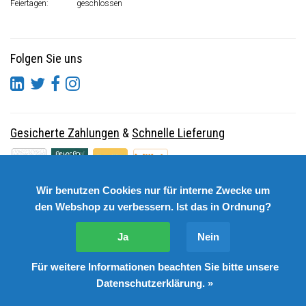
Feiertagen:
geschlossen
Folgen Sie uns
Gesicherte Zahlungen
&
Schnelle Lieferung
Wir benutzen Cookies nur für interne Zwecke um
den Webshop zu verbessern. Ist das in Ordnung?
Ja
Nein
Für weitere Informationen beachten Sie bitte unsere
© Copyright 2026 DutchSpares B.V. - Design by
Webdinge.nl
Datenschutzerklärung. »
DutchSpares B.V. word beoordeeld met
:
9,9
/
10
(
2541
Bewertungen) bij
Kiyoh.nl