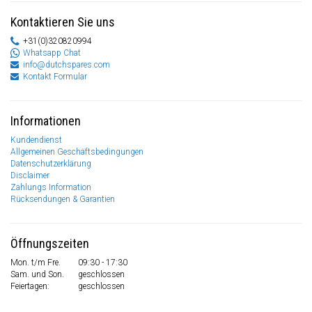
Kontaktieren Sie uns
+31(0)320820994
Whatsapp Chat
info@dutchspares.com
Kontakt Formular
Informationen
Kundendienst
Allgemeinen Geschäftsbedingungen
Datenschutzerklärung
Disclaimer
Zahlungs Information
Rücksendungen & Garantien
Öffnungszeiten
Mon. t/m Fre.
09:30 - 17:30
Sam. und Son.
geschlossen
Feiertagen:
geschlossen