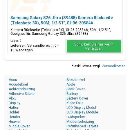
Samsung Galaxy S26 Ultra (S948B) Kamera Rückseite
(Telephoto 3X), 50M, 1/2.51", GH96-20584A
Kamera Rückseite (Telephoto 3X), GH96-20584A, 50M, 1/2.51",
Geeignet für: Samsung Galaxy S26 Ultra (S948B)
Lager: 0
Schicken Sie mir wenn
Lieferzeit: Versandbereit in 5 -
verfügbar!
15 Werktagen
* exkl. MwSt. zzgl.
Versandkosten
Accu
Akkudeckel
Accudeksel
Apple
Achterbehuizing
Back Cover
Adhesive Sticker
Battery
Akku
Battery Cover
Display
Klebe Folie
Halter
LCD Display Modul
Holder
LCD Display Module
Houder
Luidspreker
Huawei
Middenbehuizing
Middle Cover
Refurbished Tablets