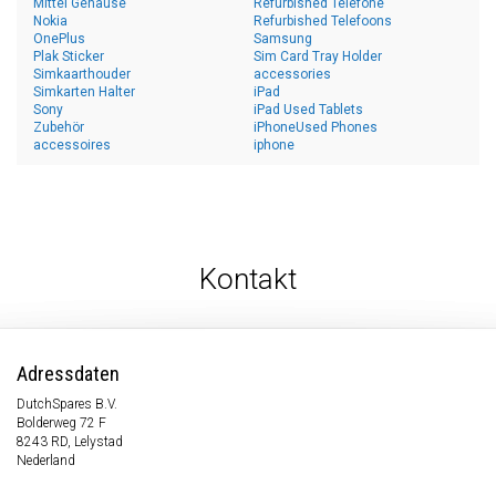
Mittel Gehäuse
Refurbished Telefone
Nokia
Refurbished Telefoons
OnePlus
Samsung
Plak Sticker
Sim Card Tray Holder
Simkaarthouder
accessories
Simkarten Halter
iPad
Sony
iPad Used Tablets
Zubehör
iPhoneUsed Phones
accessoires
iphone
Kontakt
Adressdaten
DutchSpares B.V.
Bolderweg 72 F
8243 RD, Lelystad
Nederland