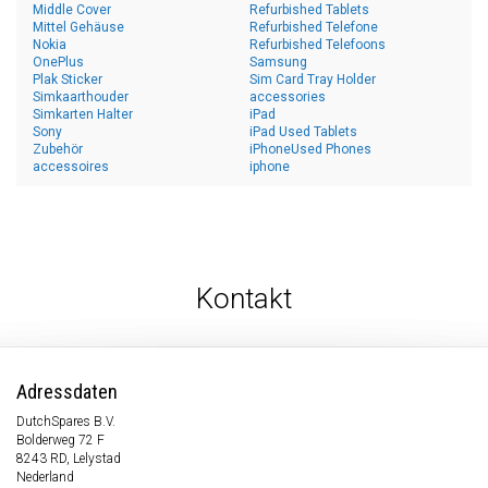
Middle Cover
Refurbished Tablets
Mittel Gehäuse
Refurbished Telefone
Nokia
Refurbished Telefoons
OnePlus
Samsung
Plak Sticker
Sim Card Tray Holder
Simkaarthouder
accessories
Simkarten Halter
iPad
Sony
iPad Used Tablets
Zubehör
iPhoneUsed Phones
accessoires
iphone
Kontakt
Adressdaten
DutchSpares B.V.
Bolderweg 72 F
8243 RD, Lelystad
Nederland