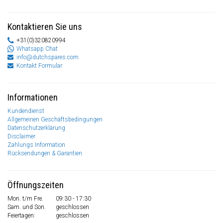
Kontaktieren Sie uns
+31(0)320820994
Whatsapp Chat
info@dutchspares.com
Kontakt Formular
Informationen
Kundendienst
Allgemeinen Geschäftsbedingungen
Datenschutzerklärung
Disclaimer
Zahlungs Information
Rücksendungen & Garantien
Öffnungszeiten
Mon. t/m Fre.
09:30 - 17:30
Sam. und Son.
geschlossen
Feiertagen:
geschlossen