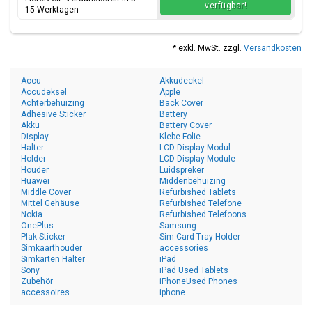
verfügbar!
15 Werktagen
* exkl. MwSt. zzgl.
Versandkosten
Accu
Akkudeckel
Accudeksel
Apple
Achterbehuizing
Back Cover
Adhesive Sticker
Battery
Akku
Battery Cover
Display
Klebe Folie
Halter
LCD Display Modul
Holder
LCD Display Module
Houder
Luidspreker
Huawei
Middenbehuizing
Middle Cover
Refurbished Tablets
Mittel Gehäuse
Refurbished Telefone
Nokia
Refurbished Telefoons
OnePlus
Samsung
Plak Sticker
Sim Card Tray Holder
Simkaarthouder
accessories
Simkarten Halter
iPad
Sony
iPad Used Tablets
Zubehör
iPhoneUsed Phones
accessoires
iphone