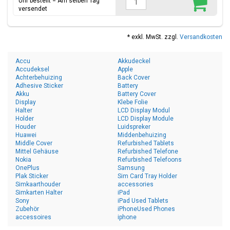
Uhr bestellt = Am selben Tag
versendet
* exkl. MwSt. zzgl.
Versandkosten
Accu
Akkudeckel
Accudeksel
Apple
Achterbehuizing
Back Cover
Adhesive Sticker
Battery
Akku
Battery Cover
Display
Klebe Folie
Halter
LCD Display Modul
Holder
LCD Display Module
Houder
Luidspreker
Huawei
Middenbehuizing
Middle Cover
Refurbished Tablets
Mittel Gehäuse
Refurbished Telefone
Nokia
Refurbished Telefoons
OnePlus
Samsung
Plak Sticker
Sim Card Tray Holder
Simkaarthouder
accessories
Simkarten Halter
iPad
Sony
iPad Used Tablets
Zubehör
iPhoneUsed Phones
accessoires
iphone