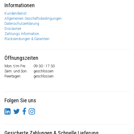
Informationen
Kundendienst
Allgemeinen Geschäftsbedingungen
Datenschutzerklärung
Disclaimer
Zahlungs Information
Rücksendungen & Garantien
Öffnungszeiten
Mon. t/m Fre.
09:30 - 17:30
Sam. und Son.
geschlossen
Feiertagen:
geschlossen
Folgen Sie uns
Gesicherte Zahlungen
&
Schnelle Lieferung