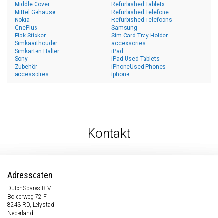
Middle Cover
Refurbished Tablets
Mittel Gehäuse
Refurbished Telefone
Nokia
Refurbished Telefoons
OnePlus
Samsung
Plak Sticker
Sim Card Tray Holder
Simkaarthouder
accessories
Simkarten Halter
iPad
Sony
iPad Used Tablets
Zubehör
iPhoneUsed Phones
accessoires
iphone
Kontakt
Adressdaten
DutchSpares B.V.
Bolderweg 72 F
8243 RD, Lelystad
Nederland