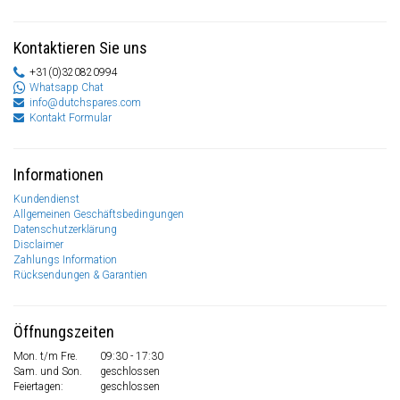
Kontaktieren Sie uns
+31(0)320820994
Whatsapp Chat
info@dutchspares.com
Kontakt Formular
Informationen
Kundendienst
Allgemeinen Geschäftsbedingungen
Datenschutzerklärung
Disclaimer
Zahlungs Information
Rücksendungen & Garantien
Öffnungszeiten
Mon. t/m Fre.
09:30 - 17:30
Sam. und Son.
geschlossen
Feiertagen:
geschlossen