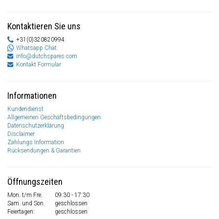
Kontaktieren Sie uns
+31(0)320820994
Whatsapp Chat
info@dutchspares.com
Kontakt Formular
Informationen
Kundendienst
Allgemeinen Geschäftsbedingungen
Datenschutzerklärung
Disclaimer
Zahlungs Information
Rücksendungen & Garantien
Öffnungszeiten
Mon. t/m Fre.
09:30 - 17:30
Sam. und Son.
geschlossen
Feiertagen:
geschlossen