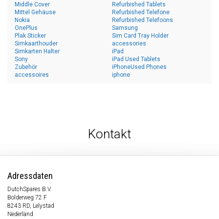
Middle Cover
Refurbished Tablets
Mittel Gehäuse
Refurbished Telefone
Nokia
Refurbished Telefoons
OnePlus
Samsung
Plak Sticker
Sim Card Tray Holder
Simkaarthouder
accessories
Simkarten Halter
iPad
Sony
iPad Used Tablets
Zubehör
iPhoneUsed Phones
accessoires
iphone
Kontakt
Adressdaten
DutchSpares B.V.
Bolderweg 72 F
8243 RD, Lelystad
Nederland