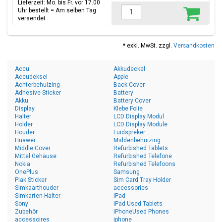
Lieferzeit: Mo. bis Fr. vor 17.00
Uhr bestellt = Am selben Tag
versendet
* exkl. MwSt. zzgl.
Versandkosten
Accu
Akkudeckel
Accudeksel
Apple
Achterbehuizing
Back Cover
Adhesive Sticker
Battery
Akku
Battery Cover
Display
Klebe Folie
Halter
LCD Display Modul
Holder
LCD Display Module
Houder
Luidspreker
Huawei
Middenbehuizing
Middle Cover
Refurbished Tablets
Mittel Gehäuse
Refurbished Telefone
Nokia
Refurbished Telefoons
OnePlus
Samsung
Plak Sticker
Sim Card Tray Holder
Simkaarthouder
accessories
Simkarten Halter
iPad
Sony
iPad Used Tablets
Zubehör
iPhoneUsed Phones
accessoires
iphone