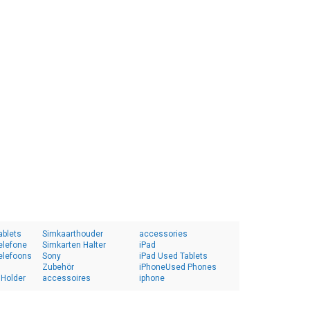
ablets
Simkaarthouder
accessories
elefone
Simkarten Halter
iPad
elefoons
Sony
iPad Used Tablets
Zubehör
iPhoneUsed Phones
 Holder
accessoires
iphone