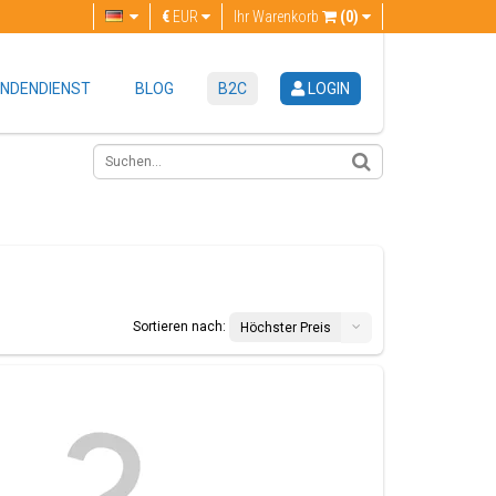
€
EUR
Ihr Warenkorb
(0)
NDENDIENST
BLOG
B2C
LOGIN
Sortieren nach:
Höchster Preis