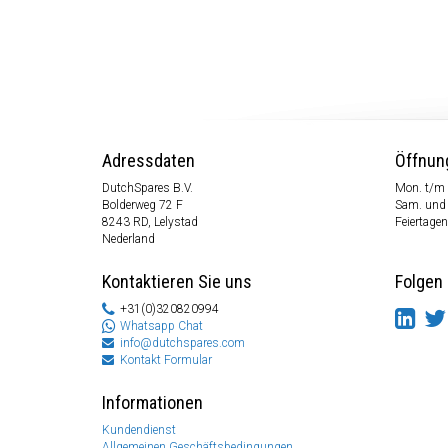
Adressdaten
Öffnun
DutchSpares B.V.
Mon. t/m 
Bolderweg 72 F
Sam. und
8243 RD, Lelystad
Feiertagen
Nederland
Kontaktieren Sie uns
Folgen 
+31(0)320820994
Whatsapp Chat
info@dutchspares.com
Kontakt Formular
Informationen
Kundendienst
Allgemeinen Geschäftsbedingungen