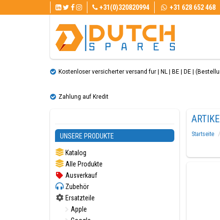
+31(0)320820994
+31 628 652 468
Kostenloser versicherter versand fur | NL | BE | DE | (Bestellun
Zahlung auf Kredit
ARTIK
Startseite
UNSERE PRODUKTE
Katalog
Alle Produkte
Ausverkauf
Zubehör
Ersatzteile
Apple