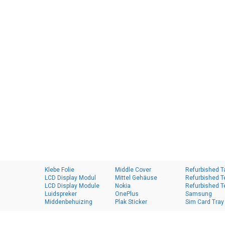
Klebe Folie
Middle Cover
Refurbished T
LCD Display Modul
Mittel Gehäuse
Refurbished T
LCD Display Module
Nokia
Refurbished T
Luidspreker
OnePlus
Samsung
Middenbehuizing
Plak Sticker
Sim Card Tray