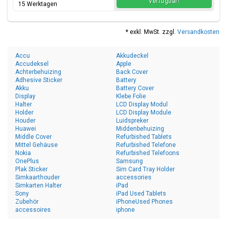
verfügbar!
15 Werktagen
* exkl. MwSt. zzgl.
Versandkosten
Accu
Akkudeckel
Accudeksel
Apple
Achterbehuizing
Back Cover
Adhesive Sticker
Battery
Akku
Battery Cover
Display
Klebe Folie
Halter
LCD Display Modul
Holder
LCD Display Module
Houder
Luidspreker
Huawei
Middenbehuizing
Middle Cover
Refurbished Tablets
Mittel Gehäuse
Refurbished Telefone
Nokia
Refurbished Telefoons
OnePlus
Samsung
Plak Sticker
Sim Card Tray Holder
Simkaarthouder
accessories
Simkarten Halter
iPad
Sony
iPad Used Tablets
Zubehör
iPhoneUsed Phones
accessoires
iphone