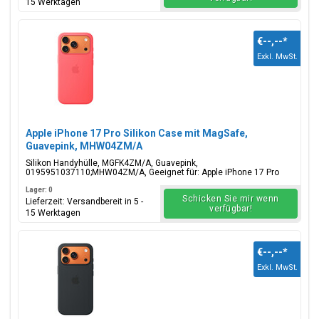
15 Werktagen
€--,--
*
Exkl. MwSt.
Apple iPhone 17 Pro Silikon Case mit MagSafe,
Guavepink, MHW04ZM/A
Silikon Handyhülle, MGFK4ZM/A, Guavepink,
0195951037110;MHW04ZM/A, Geeignet für: Apple iPhone 17 Pro
Lager: 0
Schicken Sie mir wenn
Lieferzeit: Versandbereit in 5 -
verfügbar!
15 Werktagen
€--,--
*
Exkl. MwSt.