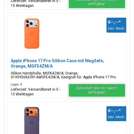
Lieferzeit: Versandbereit in 5 -
verfügbar!
15 Werktagen
€--,--
*
Exkl. MwSt.
Apple iPhone 17 Pro Silikon Case mit MagSafe,
Orange, MGFE4ZM/A
Silikon Handyhülle, MGFK4ZM/A, Orange,
0195950663914;MGFE4ZM/A, Geeignet für: Apple iPhone 17 Pro
Lager: 0
Schicken Sie mir wenn
Lieferzeit: Versandbereit in 5 -
verfügbar!
15 Werktagen
€--,--
*
Exkl. MwSt.