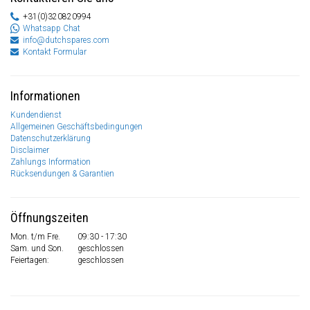
+31(0)320820994
Whatsapp Chat
info@dutchspares.com
Kontakt Formular
Informationen
Kundendienst
Allgemeinen Geschäftsbedingungen
Datenschutzerklärung
Disclaimer
Zahlungs Information
Rücksendungen & Garantien
Öffnungszeiten
Mon. t/m Fre.
09:30 - 17:30
Sam. und Son.
geschlossen
Feiertagen:
geschlossen