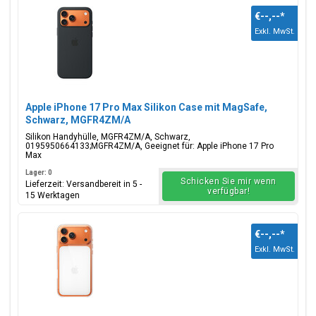
€--,--
*
Exkl. MwSt.
Apple iPhone 17 Pro Max Silikon Case mit MagSafe,
Schwarz, MGFR4ZM/A
Silikon Handyhülle, MGFR4ZM/A, Schwarz,
0195950664133;MGFR4ZM/A, Geeignet für: Apple iPhone 17 Pro
Max
Lager: 0
Schicken Sie mir wenn
Lieferzeit: Versandbereit in 5 -
verfügbar!
15 Werktagen
€--,--
*
Exkl. MwSt.