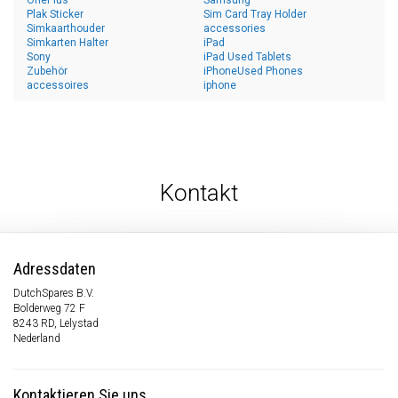
OnePlus
Samsung
Plak Sticker
Sim Card Tray Holder
Simkaarthouder
accessories
Simkarten Halter
iPad
Sony
iPad Used Tablets
Zubehör
iPhoneUsed Phones
accessoires
iphone
Kontakt
Adressdaten
DutchSpares B.V.
Bolderweg 72 F
8243 RD, Lelystad
Nederland
Kontaktieren Sie uns