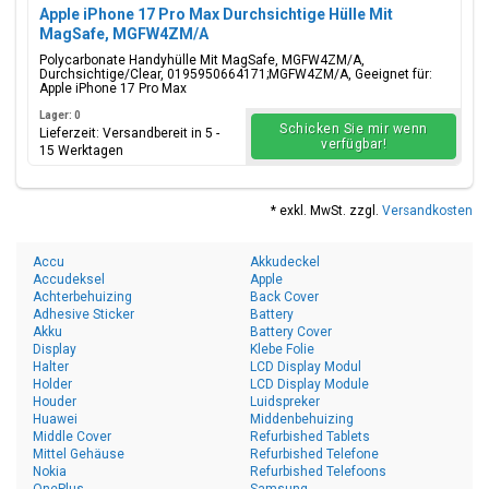
Apple iPhone 17 Pro Max Durchsichtige Hülle Mit
MagSafe, MGFW4ZM/A
Polycarbonate Handyhülle Mit MagSafe, MGFW4ZM/A,
Durchsichtige/Clear, 0195950664171;MGFW4ZM/A, Geeignet für:
Apple iPhone 17 Pro Max
Lager: 0
Schicken Sie mir wenn
Lieferzeit: Versandbereit in 5 -
verfügbar!
15 Werktagen
* exkl. MwSt. zzgl.
Versandkosten
Accu
Akkudeckel
Accudeksel
Apple
Achterbehuizing
Back Cover
Adhesive Sticker
Battery
Akku
Battery Cover
Display
Klebe Folie
Halter
LCD Display Modul
Holder
LCD Display Module
Houder
Luidspreker
Huawei
Middenbehuizing
Middle Cover
Refurbished Tablets
Mittel Gehäuse
Refurbished Telefone
Nokia
Refurbished Telefoons