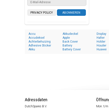
PRIVACY POLICY
ABONNIEREN
Accu
Akkudeckel
Display
Accudeksel
Apple
Halter
Achterbehuizing
Back Cover
Holder
Adhesive Sticker
Battery
Houder
Akku
Battery Cover
Huawei
Adressdaten
Öffnun
DutchSpares B.V.
Mon. t/m 