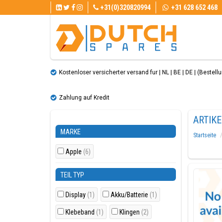
+31(0)320820994
+31 628 652 468
Kostenloser versicherter versand fur | NL | BE | DE | (Bestellun
Zahlung auf Kredit
ARTIKE
MARKE
Startseite
Apple
(6)
TEIL TYP
Display
(1)
Akku/Batterie
(1)
Klebeband
(1)
Klingen
(2)