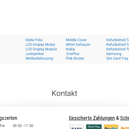
Klebe Folie
Middle Cover
Refurbished T
LCD Display Modul
Mittel Gehäuse
Refurbished T
LCD Display Module
Nokia
Refurbished T
Luidspreker
OnePlus
Samsung
Middenbehuizing
Plak Sticker
Sim Card Tray
Kontakt
gszeiten
Gesicherte Zahlungen
&
Schn
Fre.
09:30 - 17:30