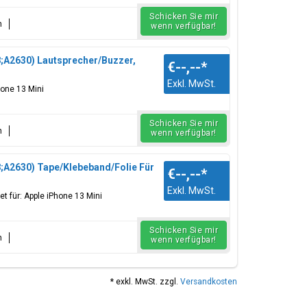
Schicken Sie mir
n
wenn verfügbar!
;A2630) Lautsprecher/Buzzer,
€--,--
*
Exkl. MwSt.
hone 13 Mini
Schicken Sie mir
n
wenn verfügbar!
;A2630) Tape/Klebeband/Folie Für
€--,--
*
Exkl. MwSt.
t für: Apple iPhone 13 Mini
Schicken Sie mir
n
wenn verfügbar!
* exkl. MwSt. zzgl.
Versandkosten