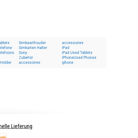
ablets
Simkaarthouder
accessories
elefone
Simkarten Halter
iPad
elefoons
Sony
iPad Used Tablets
Zubehör
iPhoneUsed Phones
 Holder
accessoires
iphone
elle Lieferung