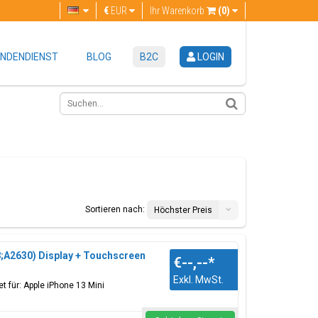
€
EUR
Ihr Warenkorb
(0)
NDENDIENST
BLOG
B2C
LOGIN
Sortieren nach:
Höchster Preis
;A2630) Display + Touchscreen
€--,--
*
Exkl. MwSt.
t für: Apple iPhone 13 Mini