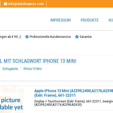
info@dutchspares.com
IMPRESSUM
PRODUKTE
KU
gen ab € 99, ​​-)
Professionelle Kundenservice
Garantie
L MIT SCHLAGWORT IPHONE 13 MINI
Schlagworte
iPhone 13 Mini
Apple iPhone 13 Mini (A2399;2400;A2176;A2398
(Exkl. Frame), 661-22311
Display + Touchscreen (Exkl. Frame), 661-22311, Geeigne
(A2399;2400;A2176;A2398;A2630)