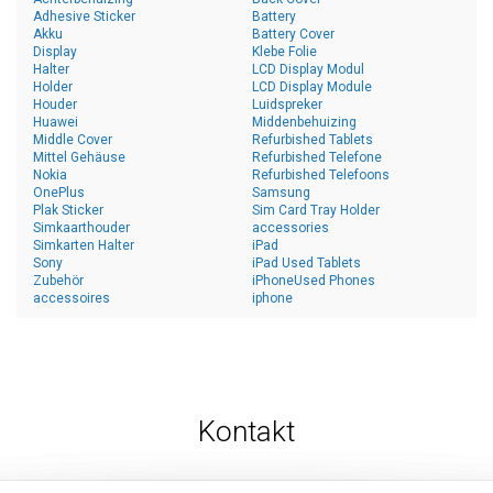
Adhesive Sticker
Battery
Akku
Battery Cover
Display
Klebe Folie
Halter
LCD Display Modul
Holder
LCD Display Module
Houder
Luidspreker
Huawei
Middenbehuizing
Middle Cover
Refurbished Tablets
Mittel Gehäuse
Refurbished Telefone
Nokia
Refurbished Telefoons
OnePlus
Samsung
Plak Sticker
Sim Card Tray Holder
Simkaarthouder
accessories
Simkarten Halter
iPad
Sony
iPad Used Tablets
Zubehör
iPhoneUsed Phones
accessoires
iphone
Kontakt