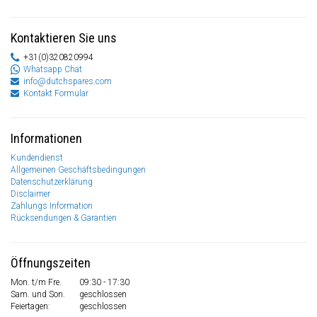
Kontaktieren Sie uns
+31(0)320820994
Whatsapp Chat
info@dutchspares.com
Kontakt Formular
Informationen
Kundendienst
Allgemeinen Geschäftsbedingungen
Datenschutzerklärung
Disclaimer
Zahlungs Information
Rücksendungen & Garantien
Öffnungszeiten
Mon. t/m Fre.
09:30 - 17:30
Sam. und Son.
geschlossen
Feiertagen:
geschlossen