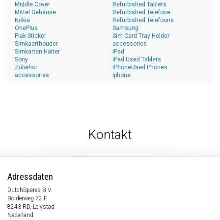
Middle Cover
Refurbished Tablets
Mittel Gehäuse
Refurbished Telefone
Nokia
Refurbished Telefoons
OnePlus
Samsung
Plak Sticker
Sim Card Tray Holder
Simkaarthouder
accessories
Simkarten Halter
iPad
Sony
iPad Used Tablets
Zubehör
iPhoneUsed Phones
accessoires
iphone
Kontakt
Adressdaten
DutchSpares B.V.
Bolderweg 72 F
8243 RD, Lelystad
Nederland