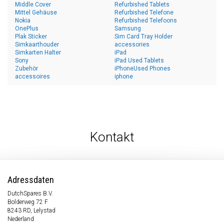
Middle Cover
Refurbished Tablets
Mittel Gehäuse
Refurbished Telefone
Nokia
Refurbished Telefoons
OnePlus
Samsung
Plak Sticker
Sim Card Tray Holder
Simkaarthouder
accessories
Simkarten Halter
iPad
Sony
iPad Used Tablets
Zubehör
iPhoneUsed Phones
accessoires
iphone
Kontakt
Adressdaten
DutchSpares B.V.
Bolderweg 72 F
8243 RD, Lelystad
Nederland