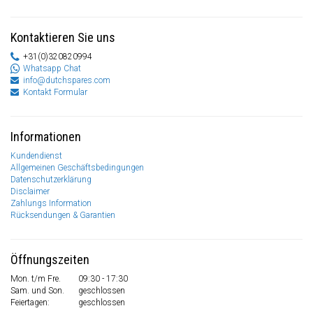
Kontaktieren Sie uns
+31(0)320820994
Whatsapp Chat
info@dutchspares.com
Kontakt Formular
Informationen
Kundendienst
Allgemeinen Geschäftsbedingungen
Datenschutzerklärung
Disclaimer
Zahlungs Information
Rücksendungen & Garantien
Öffnungszeiten
Mon. t/m Fre.
09:30 - 17:30
Sam. und Son.
geschlossen
Feiertagen:
geschlossen